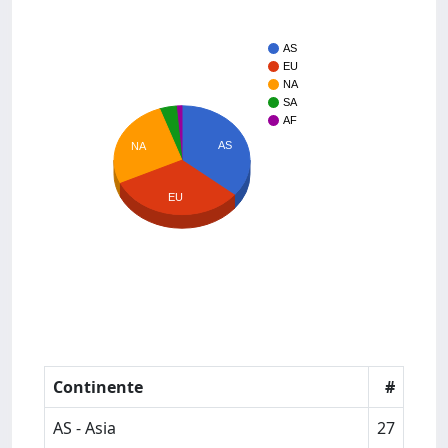
AS
EU
NA
SA
AF
AS
NA
EU
Continente
#
AS - Asia
27