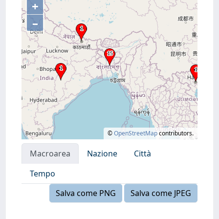
+
–
©
OpenStreetMap
contributors.
Macroarea
Nazione
Città
Tempo
Salva come PNG
Salva come JPEG