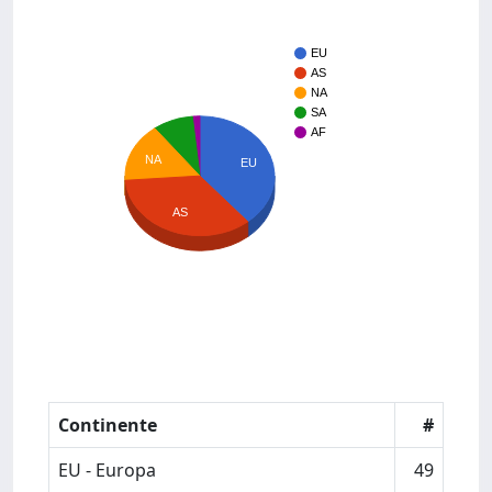
EU
AS
NA
SA
AF
NA
EU
AS
Continente
#
EU - Europa
49