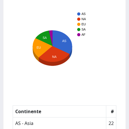
AS
NA
EU
SA
AF
SA
AS
EU
NA
Continente
#
AS - Asia
22