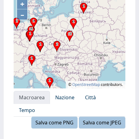
+
–
©
OpenStreetMap
contributors.
Macroarea
Nazione
Città
Tempo
Salva come PNG
Salva come JPEG