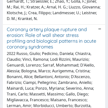
Gerhardt, T.; Straessler, E.; Zhao, Y.; Golla, F.; Joner,
M.; Rai, H.; Kratzer, A.; Arnal, H. G.; Liuzzo, Giovanna;
Klotsche, J.; Crea, Filippo; Landmesser, U.; Leistner,
D. M.; Krankel, N.
Coronary artery plaque rupture and
erosion: Role of wall shear stress
profiling and biological patterns in acute
coronary syndromes
2022 Russo, Giulio; Pedicino, Daniela; Chiastra,
Claudio; Vinci, Ramona; Lodi Rizzini, Maurizio;
Genuardi, Lorenzo; Sarraf, Mohammad; D'Aiello,
Alessia; Bologna, Marco; Aurigemma, Cristina;
Bonanni, Alice; Bellantoni, Antonio; D'Ascenzo,
Fabrizio; Ciampi, Pellegrino; Zambrano, Aniello;
Mainardi, Luca; Ponzo, Myriana; Severino, Anna;
Trani, Carlo; Massetti, Massimo; Gallo, Diego;
Migliavacca, Francesco; Maisano, Francesco;
Lerman, Amir; Morbiducci, Umberto; Burzotta,