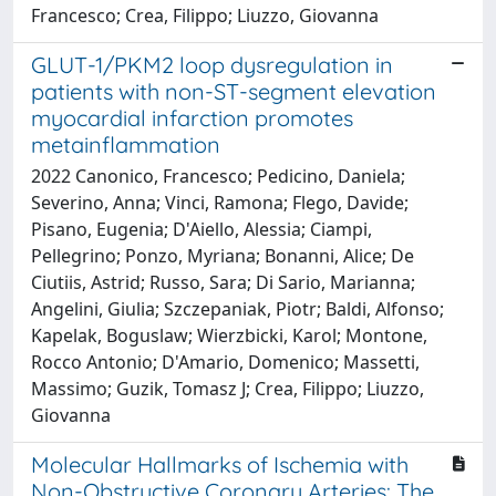
Francesco; Crea, Filippo; Liuzzo, Giovanna
GLUT-1/PKM2 loop dysregulation in
patients with non-ST-segment elevation
myocardial infarction promotes
metainflammation
2022 Canonico, Francesco; Pedicino, Daniela;
Severino, Anna; Vinci, Ramona; Flego, Davide;
Pisano, Eugenia; D'Aiello, Alessia; Ciampi,
Pellegrino; Ponzo, Myriana; Bonanni, Alice; De
Ciutiis, Astrid; Russo, Sara; Di Sario, Marianna;
Angelini, Giulia; Szczepaniak, Piotr; Baldi, Alfonso;
Kapelak, Boguslaw; Wierzbicki, Karol; Montone,
Rocco Antonio; D'Amario, Domenico; Massetti,
Massimo; Guzik, Tomasz J; Crea, Filippo; Liuzzo,
Giovanna
Molecular Hallmarks of Ischemia with
Non-Obstructive Coronary Arteries: The