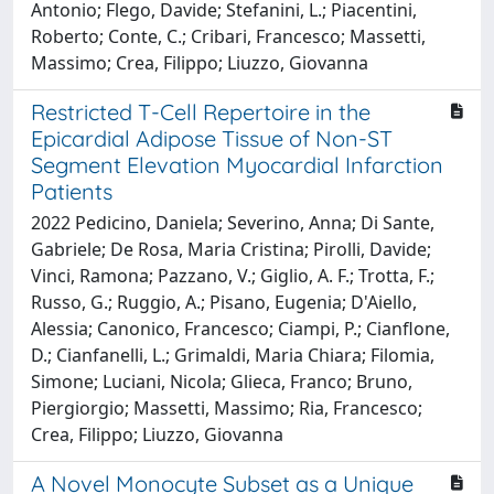
Antonio; Flego, Davide; Stefanini, L.; Piacentini,
Roberto; Conte, C.; Cribari, Francesco; Massetti,
Massimo; Crea, Filippo; Liuzzo, Giovanna
Restricted T-Cell Repertoire in the
Epicardial Adipose Tissue of Non-ST
Segment Elevation Myocardial Infarction
Patients
2022 Pedicino, Daniela; Severino, Anna; Di Sante,
Gabriele; De Rosa, Maria Cristina; Pirolli, Davide;
Vinci, Ramona; Pazzano, V.; Giglio, A. F.; Trotta, F.;
Russo, G.; Ruggio, A.; Pisano, Eugenia; D'Aiello,
Alessia; Canonico, Francesco; Ciampi, P.; Cianflone,
D.; Cianfanelli, L.; Grimaldi, Maria Chiara; Filomia,
Simone; Luciani, Nicola; Glieca, Franco; Bruno,
Piergiorgio; Massetti, Massimo; Ria, Francesco;
Crea, Filippo; Liuzzo, Giovanna
A Novel Monocyte Subset as a Unique