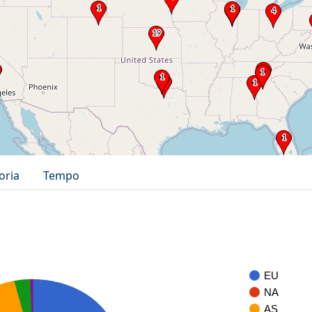
oria
Tempo
EU
NA
AS