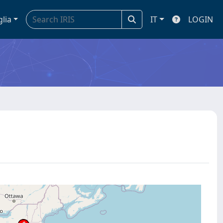
glia
IT
LOGIN