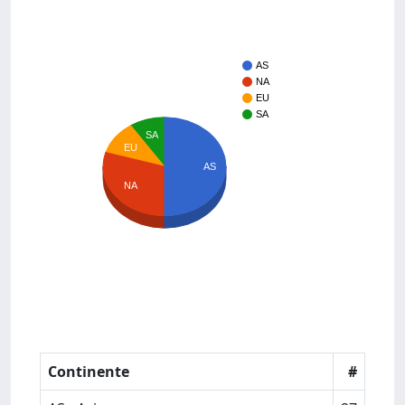
AS
NA
EU
SA
SA
EU
AS
NA
Continente
#