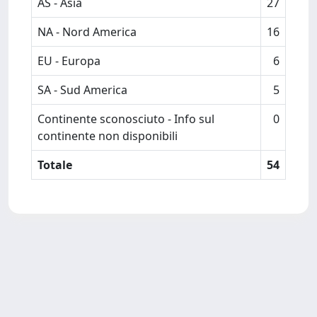
AS - Asia
27
NA - Nord America
16
EU - Europa
6
SA - Sud America
5
Continente sconosciuto - Info sul
0
continente non disponibili
Totale
54
Powered by
IRIS
-
about IRIS
-
Utilizzo dei cookie
-
Privacy
Copyright © 2026