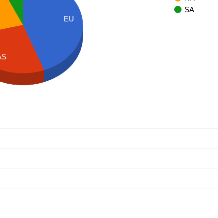
SA
EU
AS