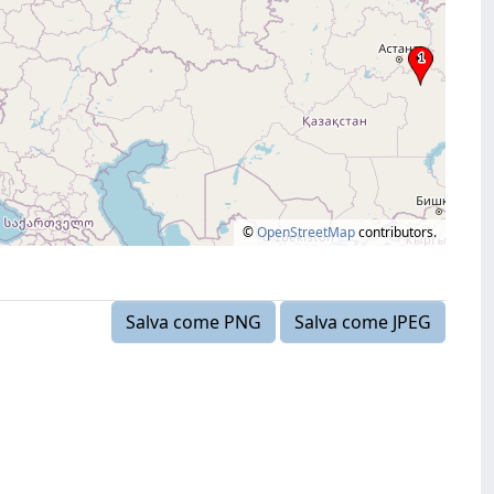
©
OpenStreetMap
contributors.
Salva come PNG
Salva come JPEG