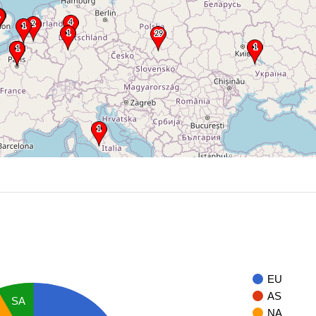
EU
AS
SA
NA