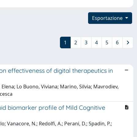
Esportazione
1
2
3
4
5
6
 effectiveness of digital therapeutics in
 Elena; Lo Buono, Viviana; Marino, Silvia; Mavrodiev,
ncesca
uid biomarker profile of Mild Cognitive
o; Vanacore, N.; Redolfi, A.; Perani, D.; Spadin, P.;