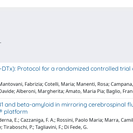
.
): Protocol for a randomized controlled trial on
 Mantovani, Fabrizia; Cotelli, Maria; Manenti, Rosa; Campana,
 Davide; Alberoni, Margherita; Amato, Maria Pia; Baglio, Fra
81 and beta-amyloid in mirroring cerebrospinal fl
® platform
derna, E.; Cazzaniga, F. A.; Rossini, Paolo Maria; Marra, Camill
Tiraboschi, P.; Tagliavini, F.; Di Fede, G.