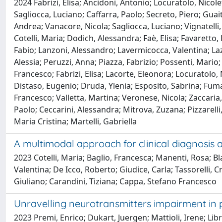
2024 Fabrizi, Elisa; Ancidoni, Antonio; Locuratolo, Nicol
Sagliocca, Luciano; Caffarra, Paolo; Secreto, Piero; Guait
Andrea; Vanacore, Nicola; Sagliocca, Luciano; Vignatelli,
Cotelli, Maria; Dodich, Alessandra; Faè, Elisa; Favaretto, 
Fabio; Lanzoni, Alessandro; Lavermicocca, Valentina; La
Alessia; Peruzzi, Anna; Piazza, Fabrizio; Possenti, Mario;
Francesco; Fabrizi, Elisa; Lacorte, Eleonora; Locuratolo, 
Distaso, Eugenio; Druda, Ylenia; Esposito, Sabrina; Fuma
Francesco; Valletta, Martina; Veronese, Nicola; Zaccaria, 
Paolo; Ceccarini, Alessandra; Mitrova, Zuzana; Pizzarelli, 
Maria Cristina; Martelli, Gabriella
A multimodal approach for clinical diagnosis
2023 Cotelli, Maria; Baglio, Francesca; Manenti, Rosa; Bl
Valentina; De Icco, Roberto; Giudice, Carla; Tassorelli, C
Giuliano; Carandini, Tiziana; Cappa, Stefano Francesco
Unravelling neurotransmitters impairment in 
2023 Premi, Enrico; Dukart, Juergen; Mattioli, Irene; Libr