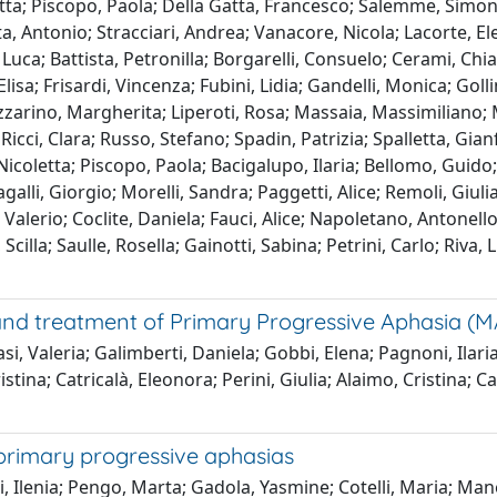
etta; Piscopo, Paola; Della Gatta, Francesco; Salemme, Simone
a, Antonio; Stracciari, Andrea; Vanacore, Nicola; Lacorte, Ele
 Luca; Battista, Petronilla; Borgarelli, Consuelo; Cerami, Chi
Elisa; Frisardi, Vincenza; Fubini, Lidia; Gandelli, Monica; Goll
zzarino, Margherita; Liperoti, Rosa; Massaia, Massimiliano;
 Ricci, Clara; Russo, Stefano; Spadin, Patrizia; Spalletta, Gi
Nicoletta; Piscopo, Paola; Bacigalupo, Ilaria; Bellomo, Guido;
galli, Giorgio; Morelli, Sandra; Paggetti, Alice; Remoli, Gi
Valerio; Coclite, Daniela; Fauci, Alice; Napoletano, Antonello
Scilla; Saulle, Rosella; Gainotti, Sabina; Petrini, Carlo; Riva
 and treatment of Primary Progressive Aphasia (
asi, Valeria; Galimberti, Daniela; Gobbi, Elena; Pagnoni, Ila
ristina; Catricalà, Eleonora; Perini, Giulia; Alaimo, Cristina;
primary progressive aphasias
i, Ilenia; Pengo, Marta; Gadola, Yasmine; Cotelli, Maria; Mane