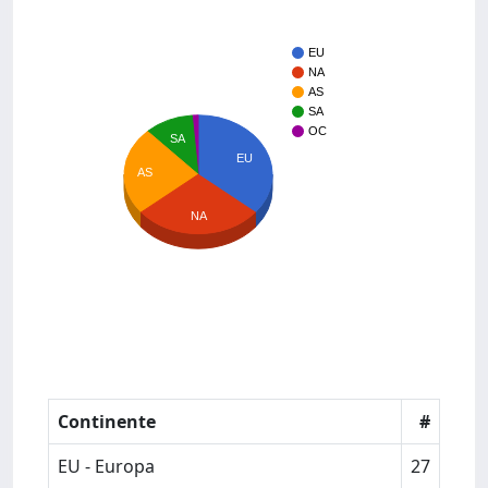
EU
NA
AS
SA
OC
SA
EU
AS
NA
Continente
#
EU - Europa
27