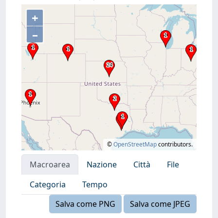
+
–
©
OpenStreetMap
contributors.
Macroarea
Nazione
Città
File
Categoria
Tempo
Salva come PNG
Salva come JPEG