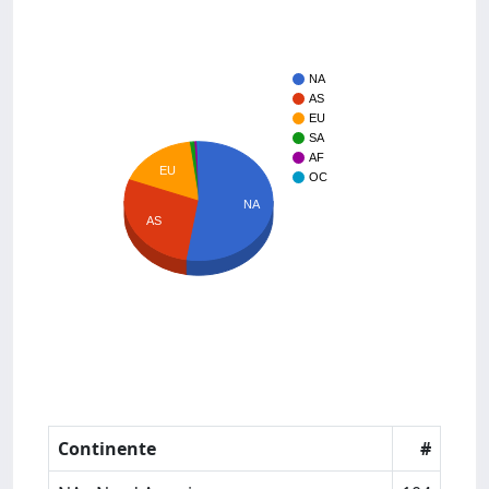
NA
AS
EU
SA
AF
EU
OC
NA
AS
Continente
#