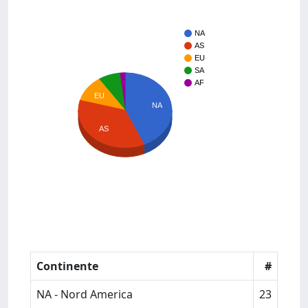
NA
AS
EU
SA
AF
EU
NA
AS
Continente
#
NA - Nord America
23