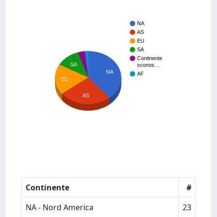
NA
AS
EU
SA
Continente
SA
sconos…
NA
AF
EU
AS
Continente
#
NA - Nord America
23