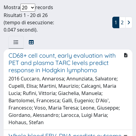
Mostra
records
Risultati 1 - 20 di 26
(tempo di esecuzione:
1
2
0.047 secondi).
CD68+ cell count, early evaluation with
PET and plasma TARC levels predict
response in Hodgkin lymphoma
2016 Cuccaro, Annarosa; Annunziata, Salvatore;
Cupelli, Elisa; Martini, Maurizio; Calcagni, Maria
Lucia; Rufini, Vittoria; Giachelia, Manuela;
Bartolomei, Francesca; Galli, Eugenio; D'Alo',
Francesco; Voso, Maria Teresa; Leone, Giuseppe;
Giordano, Alessandro; Larocca, Luigi Maria;
Hohaus, Stefan
Whole blood EBV-DNA predicts outcome