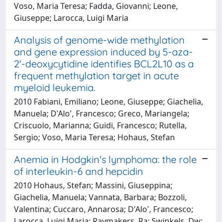
Voso, Maria Teresa; Fadda, Giovanni; Leone,
Giuseppe; Larocca, Luigi Maria
Analysis of genome-wide methylation
and gene expression induced by 5-aza-
2'-deoxycytidine identifies BCL2L10 as a
frequent methylation target in acute
myeloid leukemia.
2010 Fabiani, Emiliano; Leone, Giuseppe; Giachelia,
Manuela; D'Alo', Francesco; Greco, Mariangela;
Criscuolo, Marianna; Guidi, Francesco; Rutella,
Sergio; Voso, Maria Teresa; Hohaus, Stefan
Anemia in Hodgkin's lymphoma: the role
of interleukin-6 and hepcidin
2010 Hohaus, Stefan; Massini, Giuseppina;
Giachelia, Manuela; Vannata, Barbara; Bozzoli,
Valentina; Cuccaro, Annarosa; D'Alo', Francesco;
Larocca, Luigi Maria; Raymakers, Ra; Swinkels, Dw;