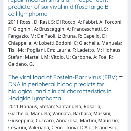
predictor of survival in diffuse large B-
cell lymphoma
2011 Rossi, D; Rasi, S; Di Rocco, A; Fabbri, A; Forconi,
F; Gloghini, A; Bruscaggin, A; Franceschetti, S;
Fangazio, M; De Paoli, L; Bruna, R; Capello, D;
Chiappella, A; Lobetti Bodoni, C; Giachelia, Manuela;
Tisi, Mc; Pogliani, Em; Lauria, F; Ladetto, M; Hohaus,
Stefan; Martelli, M; Vitolo, U; Carbone, A; Foà, R;
Gaidano, G.
The viral load of Epstein-Barr virus (EBV)
DNA in peripheral blood predicts for
biological and clinical characteristics in
Hodgkin lymphoma
2011 Hohaus, Stefan; Santangelo, Rosaria;
Giachelia, Manuela; Vannata, Barbara; Massini,
Giuseppina; Cuccaro, Annarosa; Martini, Maurizio;
Cesarini, Valeriana; Cenci, Tonia; D'Alo', Francesco;