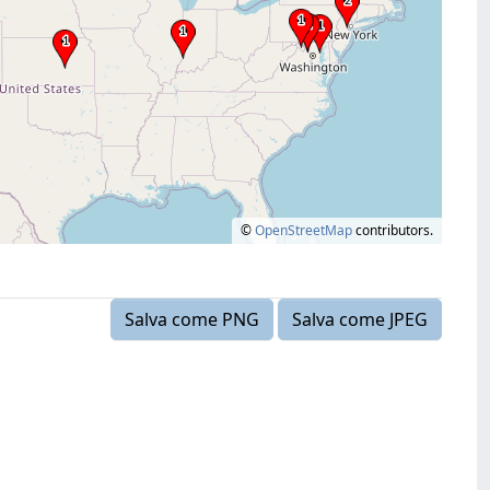
©
OpenStreetMap
contributors.
Salva come PNG
Salva come JPEG