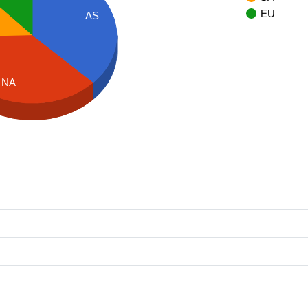
EU
AS
NA