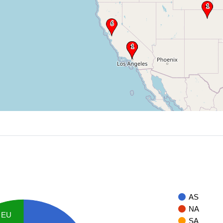
AS
NA
EU
SA