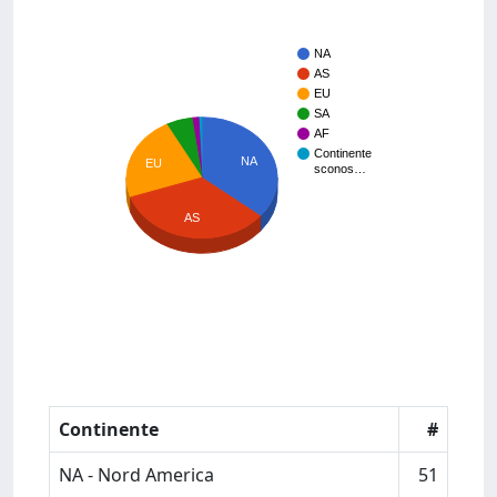
NA
AS
EU
SA
AF
Continente
NA
EU
sconos…
AS
Continente
#
NA - Nord America
51