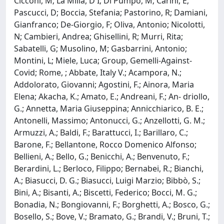
Cicconi, M; La Milia, D I; Di Pumpo, M; Carini, E;
Pascucci, D; Boccia, Stefania; Pastorino, R; Damiani,
Gianfranco; De-Giorgio, F; Oliva, Antonio; Nicolotti,
N; Cambieri, Andrea; Ghisellini, R; Murri, Rita;
Sabatelli, G; Musolino, M; Gasbarrini, Antonio;
Montini, L; Miele, Luca; Group, Gemelli-Against-
Covid; Rome, ; Abbate, Italy V.; Acampora, N.;
Addolorato, Giovanni; Agostini, F.; Ainora, Maria
Elena; Akacha, K.; Amato, E.; Andreani, F.; An- driollo,
G.; Annetta, Maria Giuseppina; Annicchiarico, B. E.;
Antonelli, Massimo; Antonucci, G.; Anzellotti, G. M.;
Armuzzi, A.; Baldi, F.; Barattucci, I.; Barillaro, C.;
Barone, F.; Bellantone, Rocco Domenico Alfonso;
Bellieni, A.; Bello, G.; Benicchi, A.; Benvenuto, F.;
Berardini, L.; Berloco, Filippo; Bernabei, R.; Bianchi,
A.; Biasucci, D. G.; Biasucci, Luigi Marzio; Bibbò, S.;
Bini, A.; Bisanti, A.; Biscetti, Federico; Bocci, M. G.;
Bonadia, N.; Bongiovanni, F.; Borghetti, A.; Bosco, G.;
Bosello, S.; Bove, V.; Bramato, G.; Brandi, V.; Bruni, T.;