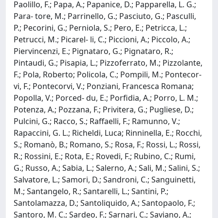
Paolillo, F.; Papa, A.; Papanice, D.; Papparella, L. G.;
Para- tore, M.; Parrinello, G.; Pasciuto, G.; Pasculli,
P.; Pecorini, G.; Perniola, S.; Pero, E.; Petricca, L.;
Petrucci, M.; Picarel- li, C.; Piccioni, A.; Piccolo, A.;
Piervincenzi, E.; Pignataro, G.; Pignataro, R.;
Pintaudi, G.; Pisapia, L.; Pizzoferrato, M.; Pizzolante,
F.; Pola, Roberto; Policola, C.; Pompili, M.; Pontecor-
vi, F.; Pontecorvi, V.; Ponziani, Francesca Romana;
Popolla, V.; Porced- du, E.; Porfidia, A.; Porro, L. M.;
Potenza, A.; Pozzana, F.; Privitera, G.; Pugliese, D.;
Pulcini, G.; Racco, S.; Raffaelli, F.; Ramunno, V.;
Rapaccini, G. L.; Richeldi, Luca; Rinninella, E.; Rocchi,
S.; Romanò, B.; Romano, S.; Rosa, F.; Rossi, L.; Rossi,
R.; Rossini, E.; Rota, E.; Rovedi, F.; Rubino, C.; Rumi,
G.; Russo, A.; Sabia, L.; Salerno, A.; Sali, M.; Salini, S.;
Salvatore, L.; Samori, D.; Sandroni, C.; Sanguinetti,
M.; Santangelo, R.; Santarelli, L.; Santini, P.;
Santolamazza, D.; Santoliquido, A.; Santopaolo, F.;
Santoro, M. C.; Sardeo, F.; Sarnari, C.; Saviano, A.;