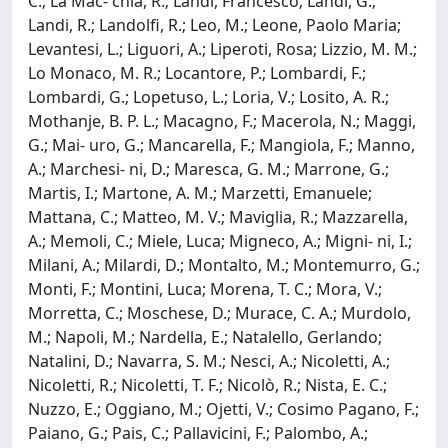
C.; La Mac- chia, R.; Landi, Francesco; Landi, G.;
Landi, R.; Landolfi, R.; Leo, M.; Leone, Paolo Maria;
Levantesi, L.; Liguori, A.; Liperoti, Rosa; Lizzio, M. M.;
Lo Monaco, M. R.; Locantore, P.; Lombardi, F.;
Lombardi, G.; Lopetuso, L.; Loria, V.; Losito, A. R.;
Mothanje, B. P. L.; Macagno, F.; Macerola, N.; Maggi,
G.; Mai- uro, G.; Mancarella, F.; Mangiola, F.; Manno,
A.; Marchesi- ni, D.; Maresca, G. M.; Marrone, G.;
Martis, I.; Martone, A. M.; Marzetti, Emanuele;
Mattana, C.; Matteo, M. V.; Maviglia, R.; Mazzarella,
A.; Memoli, C.; Miele, Luca; Migneco, A.; Migni- ni, I.;
Milani, A.; Milardi, D.; Montalto, M.; Montemurro, G.;
Monti, F.; Montini, Luca; Morena, T. C.; Mora, V.;
Morretta, C.; Moschese, D.; Murace, C. A.; Murdolo,
M.; Napoli, M.; Nardella, E.; Natalello, Gerlando;
Natalini, D.; Navarra, S. M.; Nesci, A.; Nicoletti, A.;
Nicoletti, R.; Nicoletti, T. F.; Nicolò, R.; Nista, E. C.;
Nuzzo, E.; Oggiano, M.; Ojetti, V.; Cosimo Pagano, F.;
Paiano, G.; Pais, C.; Pallavicini, F.; Palombo, A.;