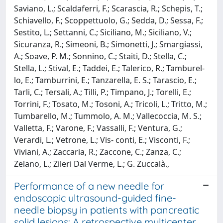
Saviano, L.; Scaldaferri, F.; Scarascia, R.; Schepis, T.;
Schiavello, F.; Scoppettuolo, G.; Sedda, D.; Sessa, F.;
Sestito, L.; Settanni, C.; Siciliano, M.; Siciliano, V.;
Sicuranza, R.; Simeoni, B.; Simonetti, J.; Smargiassi,
A.; Soave, P. M.; Sonnino, C.; Staiti, D.; Stella, C.;
Stella, L.; Stival, E.; Taddei, E.; Talerico, R.; Tamburel-
lo, E.; Tamburrini, E.; Tanzarella, E. S.; Tarascio, E.;
Tarli, C.; Tersali, A.; Tilli, P.; Timpano, J.; Torelli, E.;
Torrini, F.; Tosato, M.; Tosoni, A.; Tricoli, L.; Tritto, M.;
Tumbarello, M.; Tummolo, A. M.; Vallecoccia, M. S.;
Valletta, F.; Varone, F.; Vassalli, F.; Ventura, G.;
Verardi, L.; Vetrone, L.; Vis- conti, E.; Visconti, F.;
Viviani, A.; Zaccaria, R.; Zaccone, C.; Zanza, C.;
Zelano, L.; Zileri Dal Verme, L.; G. Zuccalà.,
Performance of a new needle for
endoscopic ultrasound-guided fine-
needle biopsy in patients with pancreatic
solid lesions: A retrospective multicenter