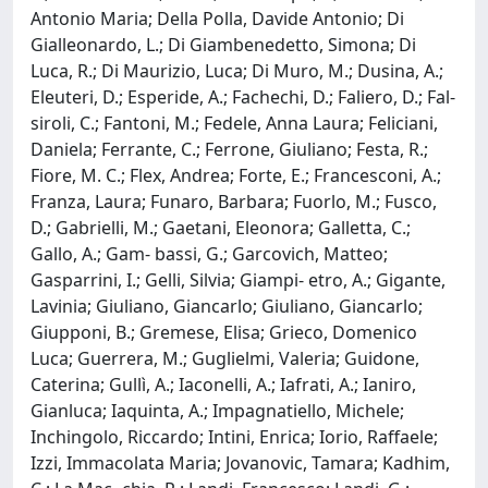
Antonio Maria; Della Polla, Davide Antonio; Di
Gialleonardo, L.; Di Giambenedetto, Simona; Di
Luca, R.; Di Maurizio, Luca; Di Muro, M.; Dusina, A.;
Eleuteri, D.; Esperide, A.; Fachechi, D.; Faliero, D.; Fal-
siroli, C.; Fantoni, M.; Fedele, Anna Laura; Feliciani,
Daniela; Ferrante, C.; Ferrone, Giuliano; Festa, R.;
Fiore, M. C.; Flex, Andrea; Forte, E.; Francesconi, A.;
Franza, Laura; Funaro, Barbara; Fuorlo, M.; Fusco,
D.; Gabrielli, M.; Gaetani, Eleonora; Galletta, C.;
Gallo, A.; Gam- bassi, G.; Garcovich, Matteo;
Gasparrini, I.; Gelli, Silvia; Giampi- etro, A.; Gigante,
Lavinia; Giuliano, Giancarlo; Giuliano, Giancarlo;
Giupponi, B.; Gremese, Elisa; Grieco, Domenico
Luca; Guerrera, M.; Guglielmi, Valeria; Guidone,
Caterina; Gullì, A.; Iaconelli, A.; Iafrati, A.; Ianiro,
Gianluca; Iaquinta, A.; Impagnatiello, Michele;
Inchingolo, Riccardo; Intini, Enrica; Iorio, Raffaele;
Izzi, Immacolata Maria; Jovanovic, Tamara; Kadhim,