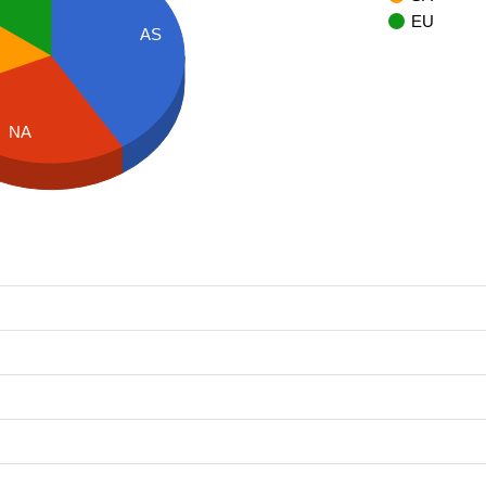
EU
AS
NA