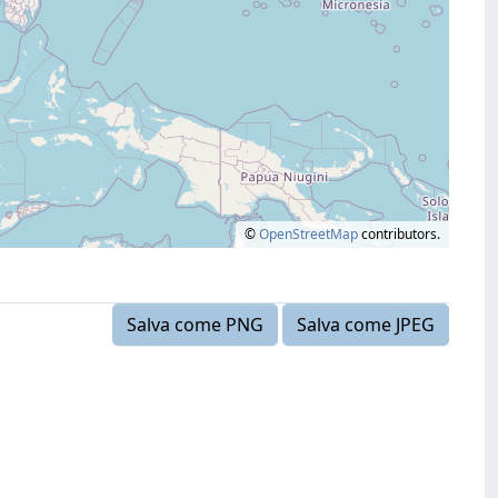
©
OpenStreetMap
contributors.
Salva come PNG
Salva come JPEG