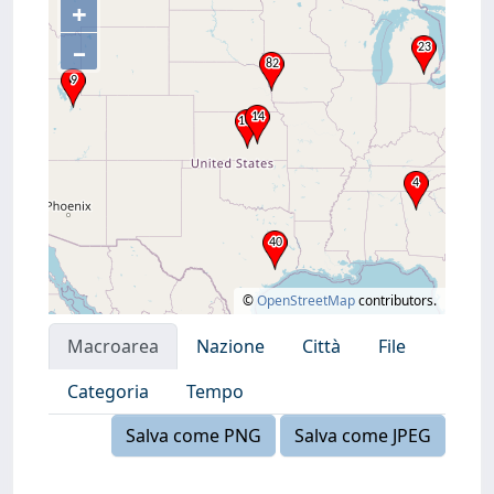
+
–
©
OpenStreetMap
contributors.
Macroarea
Nazione
Città
File
Categoria
Tempo
Salva come PNG
Salva come JPEG