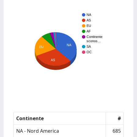
NA
AS
EU
AF
Continente
sconos…
NA
SA
EU
OC
AS
Continente
#
NA - Nord America
685