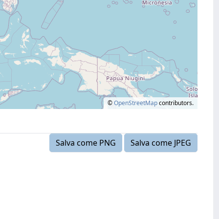
©
OpenStreetMap
contributors.
Salva come PNG
Salva come JPEG