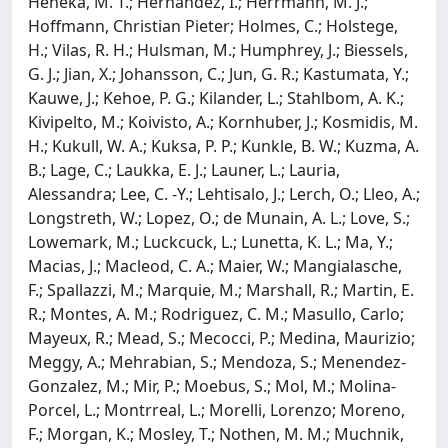
Heneka, M. T.; Hernandez, I.; Herrmann, M. J.;
Hoffmann, Christian Pieter; Holmes, C.; Holstege,
H.; Vilas, R. H.; Hulsman, M.; Humphrey, J.; Biessels,
G. J.; Jian, X.; Johansson, C.; Jun, G. R.; Kastumata, Y.;
Kauwe, J.; Kehoe, P. G.; Kilander, L.; Stahlbom, A. K.;
Kivipelto, M.; Koivisto, A.; Kornhuber, J.; Kosmidis, M.
H.; Kukull, W. A.; Kuksa, P. P.; Kunkle, B. W.; Kuzma, A.
B.; Lage, C.; Laukka, E. J.; Launer, L.; Lauria,
Alessandra; Lee, C. -Y.; Lehtisalo, J.; Lerch, O.; Lleo, A.;
Longstreth, W.; Lopez, O.; de Munain, A. L.; Love, S.;
Lowemark, M.; Luckcuck, L.; Lunetta, K. L.; Ma, Y.;
Macias, J.; Macleod, C. A.; Maier, W.; Mangialasche,
F.; Spallazzi, M.; Marquie, M.; Marshall, R.; Martin, E.
R.; Montes, A. M.; Rodriguez, C. M.; Masullo, Carlo;
Mayeux, R.; Mead, S.; Mecocci, P.; Medina, Maurizio;
Meggy, A.; Mehrabian, S.; Mendoza, S.; Menendez-
Gonzalez, M.; Mir, P.; Moebus, S.; Mol, M.; Molina-
Porcel, L.; Montrreal, L.; Morelli, Lorenzo; Moreno,
F.; Morgan, K.; Mosley, T.; Nothen, M. M.; Muchnik,