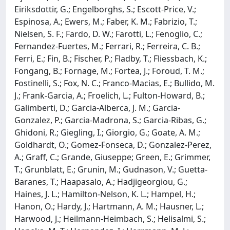
Eiriksdottir, G.; Engelborghs, S.; Escott-Price, V.;
Espinosa, A.; Ewers, M.; Faber, K. M.; Fabrizio, T.;
Nielsen, S. F.; Fardo, D. W.; Farotti, L.; Fenoglio, C.;
Fernandez-Fuertes, M.; Ferrari, R.; Ferreira, C. B.;
Ferri, E.; Fin, B.; Fischer, P.; Fladby, T.; Fliessbach, K.;
Fongang, B.; Fornage, M.; Fortea, J.; Foroud, T. M.;
Fostinelli, S.; Fox, N. C.; Franco-Macias, E.; Bullido, M.
J.; Frank-Garcia, A.; Froelich, L.; Fulton-Howard, B.;
Galimberti, D.; Garcia-Alberca, J. M.; Garcia-
Gonzalez, P.; Garcia-Madrona, S.; Garcia-Ribas, G.;
Ghidoni, R.; Giegling, I.; Giorgio, G.; Goate, A. M.;
Goldhardt, O.; Gomez-Fonseca, D.; Gonzalez-Perez,
A.; Graff, C.; Grande, Giuseppe; Green, E.; Grimmer,
T.; Grunblatt, E.; Grunin, M.; Gudnason, V.; Guetta-
Baranes, T.; Haapasalo, A.; Hadjigeorgiou, G.;
Haines, J. L.; Hamilton-Nelson, K. L.; Hampel, H.;
Hanon, O.; Hardy, J.; Hartmann, A. M.; Hausner, L.;
Harwood, J.; Heilmann-Heimbach, S.; Helisalmi, S.;