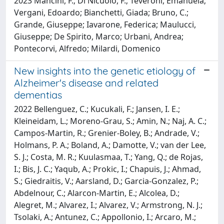
2023 Mancini, F.; Di Nicuolo, F.; Teveroni, Emanuela;
Vergani, Edoardo; Bianchetti, Giada; Bruno, C.;
Grande, Giuseppe; Iavarone, Federica; Maulucci,
Giuseppe; De Spirito, Marco; Urbani, Andrea;
Pontecorvi, Alfredo; Milardi, Domenico
New insights into the genetic etiology of
Alzheimer's disease and related
dementias
2022 Bellenguez, C.; Kucukali, F.; Jansen, I. E.;
Kleineidam, L.; Moreno-Grau, S.; Amin, N.; Naj, A. C.;
Campos-Martin, R.; Grenier-Boley, B.; Andrade, V.;
Holmans, P. A.; Boland, A.; Damotte, V.; van der Lee,
S. J.; Costa, M. R.; Kuulasmaa, T.; Yang, Q.; de Rojas,
I.; Bis, J. C.; Yaqub, A.; Prokic, I.; Chapuis, J.; Ahmad,
S.; Giedraitis, V.; Aarsland, D.; Garcia-Gonzalez, P.;
Abdelnour, C.; Alarcon-Martin, E.; Alcolea, D.;
Alegret, M.; Alvarez, I.; Alvarez, V.; Armstrong, N. J.;
Tsolaki, A.; Antunez, C.; Appollonio, I.; Arcaro, M.;