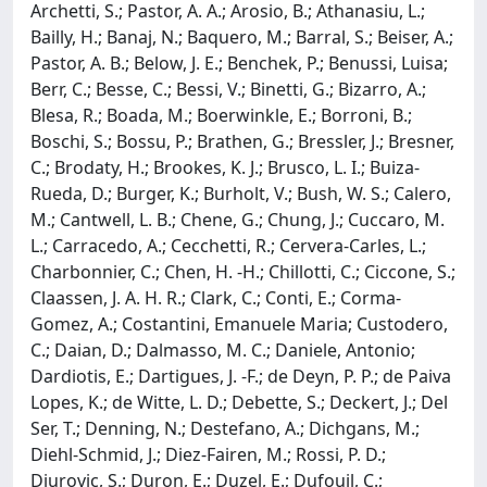
Archetti, S.; Pastor, A. A.; Arosio, B.; Athanasiu, L.;
Bailly, H.; Banaj, N.; Baquero, M.; Barral, S.; Beiser, A.;
Pastor, A. B.; Below, J. E.; Benchek, P.; Benussi, Luisa;
Berr, C.; Besse, C.; Bessi, V.; Binetti, G.; Bizarro, A.;
Blesa, R.; Boada, M.; Boerwinkle, E.; Borroni, B.;
Boschi, S.; Bossu, P.; Brathen, G.; Bressler, J.; Bresner,
C.; Brodaty, H.; Brookes, K. J.; Brusco, L. I.; Buiza-
Rueda, D.; Burger, K.; Burholt, V.; Bush, W. S.; Calero,
M.; Cantwell, L. B.; Chene, G.; Chung, J.; Cuccaro, M.
L.; Carracedo, A.; Cecchetti, R.; Cervera-Carles, L.;
Charbonnier, C.; Chen, H. -H.; Chillotti, C.; Ciccone, S.;
Claassen, J. A. H. R.; Clark, C.; Conti, E.; Corma-
Gomez, A.; Costantini, Emanuele Maria; Custodero,
C.; Daian, D.; Dalmasso, M. C.; Daniele, Antonio;
Dardiotis, E.; Dartigues, J. -F.; de Deyn, P. P.; de Paiva
Lopes, K.; de Witte, L. D.; Debette, S.; Deckert, J.; Del
Ser, T.; Denning, N.; Destefano, A.; Dichgans, M.;
Diehl-Schmid, J.; Diez-Fairen, M.; Rossi, P. D.;
Djurovic, S.; Duron, E.; Duzel, E.; Dufouil, C.;