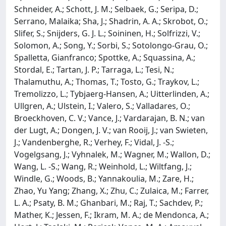
Schneider, A.; Schott, J. M.; Selbaek, G.; Seripa, D.;
Serrano, Malaika; Sha, J.; Shadrin, A. A.; Skrobot, O.;
Slifer, S.; Snijders, G. J. L.; Soininen, H.; Solfrizzi, V.;
Solomon, A.; Song, Y.; Sorbi, S.; Sotolongo-Grau, O.;
Spalletta, Gianfranco; Spottke, A.; Squassina, A.;
Stordal, E.; Tartan, J. P.; Tarraga, L.; Tesi, N.;
Thalamuthu, A.; Thomas, T.; Tosto, G.; Traykov, L.;
Tremolizzo, L.; Tybjaerg-Hansen, A.; Uitterlinden, A.;
Ullgren, A.; Ulstein, I.; Valero, S.; Valladares, O.;
Broeckhoven, C. V.; Vance, J.; Vardarajan, B. N.; van
der Lugt, A.; Dongen, J. V.; van Rooij, J.; van Swieten,
J.; Vandenberghe, R.; Verhey, F.; Vidal, J. -S.;
Vogelgsang, J.; Vyhnalek, M.; Wagner, M.; Wallon, D.;
Wang, L. -S.; Wang, R.; Weinhold, L.; Wiltfang, J.;
Windle, G.; Woods, B.; Yannakoulia, M.; Zare, H.;
Zhao, Yu Yang; Zhang, X.; Zhu, C.; Zulaica, M.; Farrer,
L. A.; Psaty, B. M.; Ghanbari, M.; Raj, T.; Sachdev, P.;
Mather, K.; Jessen, F.; Ikram, M. A.; de Mendonca, A.;