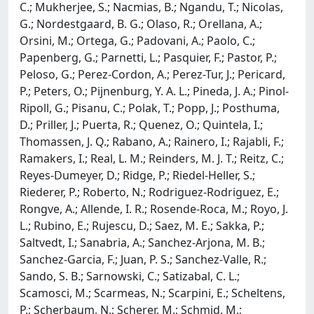
C.; Mukherjee, S.; Nacmias, B.; Ngandu, T.; Nicolas,
G.; Nordestgaard, B. G.; Olaso, R.; Orellana, A.;
Orsini, M.; Ortega, G.; Padovani, A.; Paolo, C.;
Papenberg, G.; Parnetti, L.; Pasquier, F.; Pastor, P.;
Peloso, G.; Perez-Cordon, A.; Perez-Tur, J.; Pericard,
P.; Peters, O.; Pijnenburg, Y. A. L.; Pineda, J. A.; Pinol-
Ripoll, G.; Pisanu, C.; Polak, T.; Popp, J.; Posthuma,
D.; Priller, J.; Puerta, R.; Quenez, O.; Quintela, I.;
Thomassen, J. Q.; Rabano, A.; Rainero, I.; Rajabli, F.;
Ramakers, I.; Real, L. M.; Reinders, M. J. T.; Reitz, C.;
Reyes-Dumeyer, D.; Ridge, P.; Riedel-Heller, S.;
Riederer, P.; Roberto, N.; Rodriguez-Rodriguez, E.;
Rongve, A.; Allende, I. R.; Rosende-Roca, M.; Royo, J.
L.; Rubino, E.; Rujescu, D.; Saez, M. E.; Sakka, P.;
Saltvedt, I.; Sanabria, A.; Sanchez-Arjona, M. B.;
Sanchez-Garcia, F.; Juan, P. S.; Sanchez-Valle, R.;
Sando, S. B.; Sarnowski, C.; Satizabal, C. L.;
Scamosci, M.; Scarmeas, N.; Scarpini, E.; Scheltens,
P.; Scherbaum, N.; Scherer, M.; Schmid, M.;