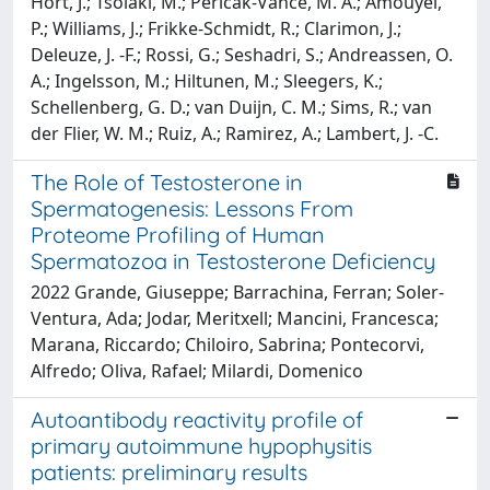
Hort, J.; Tsolaki, M.; Pericak-Vance, M. A.; Amouyel,
P.; Williams, J.; Frikke-Schmidt, R.; Clarimon, J.;
Deleuze, J. -F.; Rossi, G.; Seshadri, S.; Andreassen, O.
A.; Ingelsson, M.; Hiltunen, M.; Sleegers, K.;
Schellenberg, G. D.; van Duijn, C. M.; Sims, R.; van
der Flier, W. M.; Ruiz, A.; Ramirez, A.; Lambert, J. -C.
The Role of Testosterone in
Spermatogenesis: Lessons From
Proteome Profiling of Human
Spermatozoa in Testosterone Deficiency
2022 Grande, Giuseppe; Barrachina, Ferran; Soler-
Ventura, Ada; Jodar, Meritxell; Mancini, Francesca;
Marana, Riccardo; Chiloiro, Sabrina; Pontecorvi,
Alfredo; Oliva, Rafael; Milardi, Domenico
Autoantibody reactivity profile of
primary autoimmune hypophysitis
patients: preliminary results