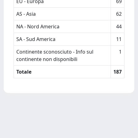
EU - Europa
69
AS - Asia
62
NA - Nord America
44
SA - Sud America
11
Continente sconosciuto - Info sul
1
continente non disponibili
Totale
187
Powered by
IRIS
-
about IRIS
-
Utilizzo dei cookie
-
Privacy
Copyright © 2026