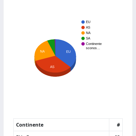
EU
AS
NA
SA
Continente
sconos…
NA
EU
AS
Continente
#