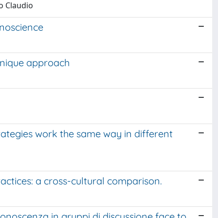
o Claudio
hnoscience
chnique approach
trategies work the same way in different
ctices: a cross-cultural comparison.
conoscenza in gruppi di discussione face to