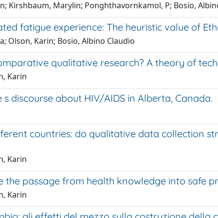
rin; Kirshbaum, Marylin; Ponghthavornkamol, P; Bosio, Albin
ated fatigue experience: The heuristic value of Et
a; Olson, Karin; Bosio, Albino Claudio
omparative qualitative research? A theory of te
n, Karin
e s discourse about HIV/AIDS in Alberta, Canada.
ferent countries: do qualitative data collection s
n, Karin
the passage from health knowledge into safe pra
n, Karin
io: gli effetti del mezzo sulla costruzione della 