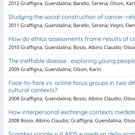
2012 Graffigna, Guendalina; Barello, Serena; Olson, Ka
Studying the social construction of cancer-rel
2011 Graffigna, Guendalina; Barello, Serena; Vegni, Elen
How do ethics assessments frame results of c
2010 Graffigna, Guendalina; Bosio, Albino Claudio; Olso
The ineffable disease : exploring young peopl
2009 Graffigna, Guendalina; Olson, Karin
Face-to-face vs. online focus groups in two dif
cultural contexts?
2008 Graffigna, Guendalina; Bosio, Albino Claudio; Olso
How interpersonal exchange contexts mediate 
2008 Bosio, Albino Claudio; Graffigna, Guendalina; Olso
Scambio sociale sull AIDS e medium dello scamb