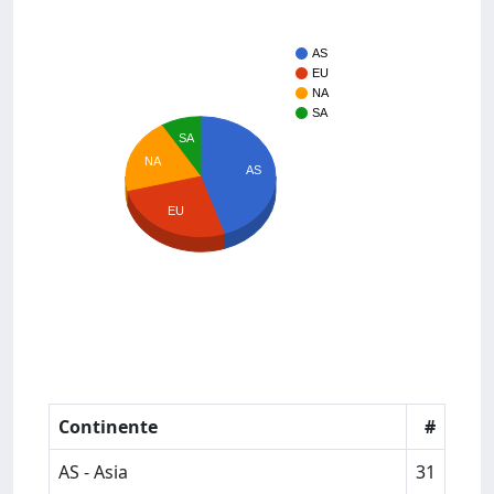
AS
EU
NA
SA
SA
NA
AS
EU
Continente
#
AS - Asia
31