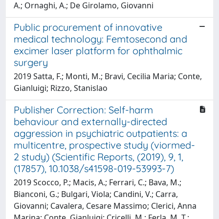
A.; Ornaghi, A.; De Girolamo, Giovanni
Public procurement of innovative
medical technology: Femtosecond and
excimer laser platform for ophthalmic
surgery
2019 Satta, F.; Monti, M.; Bravi, Cecilia Maria; Conte,
Gianluigi; Rizzo, Stanislao
Publisher Correction: Self-harm
behaviour and externally-directed
aggression in psychiatric outpatients: a
multicentre, prospective study (viormed-
2 study) (Scientific Reports, (2019), 9, 1,
(17857), 10.1038/s41598-019-53993-7)
2019 Scocco, P.; Macis, A.; Ferrari, C.; Bava, M.;
Bianconi, G.; Bulgari, Viola; Candini, V.; Carra,
Giovanni; Cavalera, Cesare Massimo; Clerici, Anna
Marina; Conte, Gianluigi; Cricelli, M.; Ferla, M. T.;