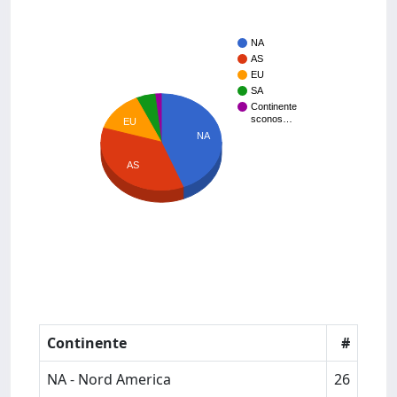
NA
AS
EU
SA
Continente
sconos…
EU
NA
AS
Continente
#
NA - Nord America
26