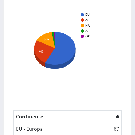
EU
AS
NA
SA
OC
NA
EU
AS
Continente
#
EU - Europa
67