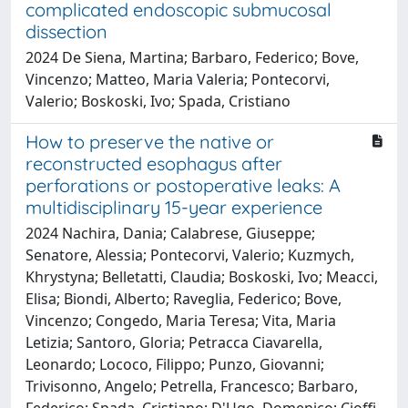
complicated endoscopic submucosal
dissection
2024 De Siena, Martina; Barbaro, Federico; Bove,
Vincenzo; Matteo, Maria Valeria; Pontecorvi,
Valerio; Boskoski, Ivo; Spada, Cristiano
How to preserve the native or
reconstructed esophagus after
perforations or postoperative leaks: A
multidisciplinary 15-year experience
2024 Nachira, Dania; Calabrese, Giuseppe;
Senatore, Alessia; Pontecorvi, Valerio; Kuzmych,
Khrystyna; Belletatti, Claudia; Boskoski, Ivo; Meacci,
Elisa; Biondi, Alberto; Raveglia, Federico; Bove,
Vincenzo; Congedo, Maria Teresa; Vita, Maria
Letizia; Santoro, Gloria; Petracca Ciavarella,
Leonardo; Lococo, Filippo; Punzo, Giovanni;
Trivisonno, Angelo; Petrella, Francesco; Barbaro,
Federico; Spada, Cristiano; D'Ugo, Domenico; Cioffi,