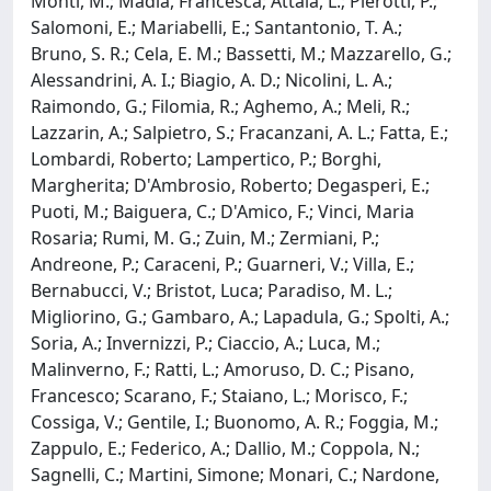
Monti, M.; Madia, Francesca; Attala, L.; Pierotti, P.;
Salomoni, E.; Mariabelli, E.; Santantonio, T. A.;
Bruno, S. R.; Cela, E. M.; Bassetti, M.; Mazzarello, G.;
Alessandrini, A. I.; Biagio, A. D.; Nicolini, L. A.;
Raimondo, G.; Filomia, R.; Aghemo, A.; Meli, R.;
Lazzarin, A.; Salpietro, S.; Fracanzani, A. L.; Fatta, E.;
Lombardi, Roberto; Lampertico, P.; Borghi,
Margherita; D'Ambrosio, Roberto; Degasperi, E.;
Puoti, M.; Baiguera, C.; D'Amico, F.; Vinci, Maria
Rosaria; Rumi, M. G.; Zuin, M.; Zermiani, P.;
Andreone, P.; Caraceni, P.; Guarneri, V.; Villa, E.;
Bernabucci, V.; Bristot, Luca; Paradiso, M. L.;
Migliorino, G.; Gambaro, A.; Lapadula, G.; Spolti, A.;
Soria, A.; Invernizzi, P.; Ciaccio, A.; Luca, M.;
Malinverno, F.; Ratti, L.; Amoruso, D. C.; Pisano,
Francesco; Scarano, F.; Staiano, L.; Morisco, F.;
Cossiga, V.; Gentile, I.; Buonomo, A. R.; Foggia, M.;
Zappulo, E.; Federico, A.; Dallio, M.; Coppola, N.;
Sagnelli, C.; Martini, Simone; Monari, C.; Nardone,