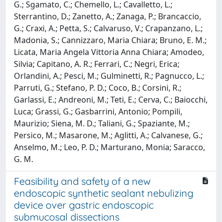
G.; Sgamato, C.; Chemello, L.; Cavalletto, L.;
Sterrantino, D.; Zanetto, A.; Zanaga, P.; Brancaccio,
G.; Craxi, A.; Petta, S.; Calvaruso, V.; Crapanzano, L.;
Madonia, S.; Cannizzaro, Maria Chiara; Bruno, E. M.;
Licata, Maria Angela Vittoria Anna Chiara; Amodeo,
Silvia; Capitano, A. R.; Ferrari, C.; Negri, Erica;
Orlandini, A.; Pesci, M.; Gulminetti, R.; Pagnucco, L.;
Parruti, G.; Stefano, P. D.; Coco, B.; Corsini, R.;
Garlassi, E.; Andreoni, M.; Teti, E.; Cerva, C.; Baiocchi,
Luca; Grassi, G.; Gasbarrini, Antonio; Pompili,
Maurizio; Siena, M. D.; Taliani, G.; Spaziante, M.;
Persico, M.; Masarone, M.; Aglitti, A.; Calvanese, G.;
Anselmo, M.; Leo, P. D.; Marturano, Monia; Saracco,
G. M.
Feasibility and safety of a new
endoscopic synthetic sealant nebulizing
device over gastric endoscopic
submucosal dissections