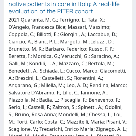
native patients in care in Italy: A real-life
evaluation of the PITER cohort
2021 Quaranta, M. G.; Ferrigno, L.; Tata, X.;
D'Angelo, Francesca Bice; Massari, Massimo;
Coppola, C.; Biliotti, E.; Giorgini, A.; Laccabue, D.;
Ciancio, A.; Blanc, P. L.; Margotti, M.; Ieluzzi, D.;
Brunetto, M. R.; Barbaro, Federico; Russo, F. P.;
Beretta, I.; Morsica, G.; Verucchi, G.; Saracino, A.;
Galli, M.; Kondili, L. A.; Mazzaro, C.; Bertola, M.;
Benedetti, A.; Schiada, L.; Cucco, Marco; Giacometti,
A.; Brescini, L.; Castelletti, S.; Fiorentini, A.;
Angarano, G.; Milella, M.; Leo, A. D.; Rendina, Marco;
Salvatore D'Abramo, F.; Lillo, C.; Iannone, A.;
Piazzolla, M.; Badia, L.; Piscaglia, F.; Benevento, F.;
Serio, I.; Castelli, F.; Zaltron, S.; Spinetti, A.; Odolini,
S.; Bruno, Rosa Anna; Mondelli, M.; Chessa, L.; Loi,
M.; Torti, Carlo; Costa, C.; Mazzitelli, Maria; Pisani, V.;
Scaglione, V.; Trecarichi, Enrico Maria; Zignego, A. L.;