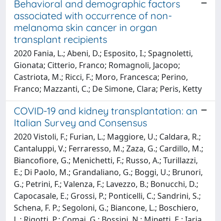
Behavioral and demographic factors
associated with occurrence of non-
melanoma skin cancer in organ
transplant recipients
2020 Fania, L.; Abeni, D.; Esposito, I.; Spagnoletti,
Gionata; Citterio, Franco; Romagnoli, Jacopo;
Castriota, M.; Ricci, F.; Moro, Francesca; Perino,
Franco; Mazzanti, C.; De Simone, Clara; Peris, Ketty
COVID-19 and kidney transplantation: an
Italian Survey and Consensus
2020 Vistoli, F.; Furian, L.; Maggiore, U.; Caldara, R.;
Cantaluppi, V.; Ferraresso, M.; Zaza, G.; Cardillo, M.;
Biancofiore, G.; Menichetti, F.; Russo, A.; Turillazzi,
E.; Di Paolo, M.; Grandaliano, G.; Boggi, U.; Brunori,
G.; Petrini, F.; Valenza, F.; Lavezzo, B.; Bonucchi, D.;
Capocasale, E.; Grossi, P.; Ponticelli, C.; Sandrini, S.;
Schena, F. P.; Segoloni, G.; Biancone, L.; Boschiero,
L.; Rigotti, P.; Comai, G.; Bossini, N.; Minetti, E.; Iaria,