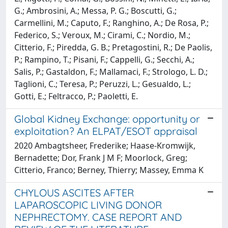
G.; Ambrosini, A.; Messa, P. G.; Boscutti, G.;
Carmellini, M.; Caputo, F.; Ranghino, A.; De Rosa, P.;
Federico, S.; Veroux, M.; Cirami, C.; Nordio, M.;
Citterio, F.; Piredda, G. B.; Pretagostini, R.; De Paolis,
P.; Rampino, T.; Pisani, F.; Cappelli, G.; Secchi, A.;
Salis, P.; Gastaldon, F.; Mallamaci, F.; Strologo, L. D.;
Taglioni, C.; Teresa, P.; Peruzzi, L.; Gesualdo, L.;
Gotti, E.; Feltracco, P.; Paoletti, E.
Global Kidney Exchange: opportunity or
exploitation? An ELPAT/ESOT appraisal
2020 Ambagtsheer, Frederike; Haase-Kromwijk,
Bernadette; Dor, Frank J M F; Moorlock, Greg;
Citterio, Franco; Berney, Thierry; Massey, Emma K
CHYLOUS ASCITES AFTER
LAPAROSCOPIC LIVING DONOR
NEPHRECTOMY. CASE REPORT AND