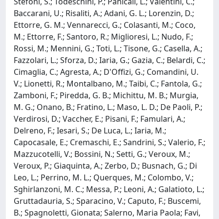
Stefoni, S.; Todeschini, P.; Panicali, L.; Valentini, C.;
Baccarani, U.; Risaliti, A.; Adani, G. L.; Lorenzin, D.;
Ettorre, G. M.; Vennarecci, G.; Colasanti, M.; Coco,
M.; Ettorre, F.; Santoro, R.; Miglioresi, L.; Nudo, F.;
Rossi, M.; Mennini, G.; Toti, L.; Tisone, G.; Casella, A.;
Fazzolari, L.; Sforza, D.; Iaria, G.; Gazia, C.; Belardi, C.;
Cimaglia, C.; Agresta, A.; D'Offizi, G.; Comandini, U.
V.; Lionetti, R.; Montalbano, M.; Taibi, C.; Fantola, G.;
Zamboni, F.; Piredda, G. B.; Michittu, M. B.; Murgia,
M. G.; Onano, B.; Fratino, L.; Maso, L. D.; De Paoli, P.;
Verdirosi, D.; Vaccher, E.; Pisani, F.; Famulari, A.;
Delreno, F.; Iesari, S.; De Luca, L.; Iaria, M.;
Capocasale, E.; Cremaschi, E.; Sandrini, S.; Valerio, F.;
Mazzucotelli, V.; Bossini, N.; Setti, G.; Veroux, M.;
Veroux, P.; Giaquinta, A.; Zerbo, D.; Busnach, G.; Di
Leo, L.; Perrino, M. L.; Querques, M.; Colombo, V.;
Sghirlanzoni, M. C.; Messa, P.; Leoni, A.; Galatioto, L.;
Gruttadauria, S.; Sparacino, V.; Caputo, F.; Buscemi,
B.; Spagnoletti, Gionata; Salerno, Maria Paola; Favi,