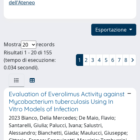
dell'Ateneo
Esportazione
Mostra
records
Risultati 1 - 20 di 155
(tempo di esecuzione:
1
2
3
4
5
6
7
8
0.034 secondi).
Evaluation of Everolimus Activity against
Mycobacterium tuberculosis Using In
Vitro Models of Infection
2023 Bianco, Delia Mercedes; De Maio, Flavio;
Santarelli, Giulia; Palucci, Ivana; Salustri,
Alessandro; Bianchetti, Giada; Maulucci, Giuseppe;