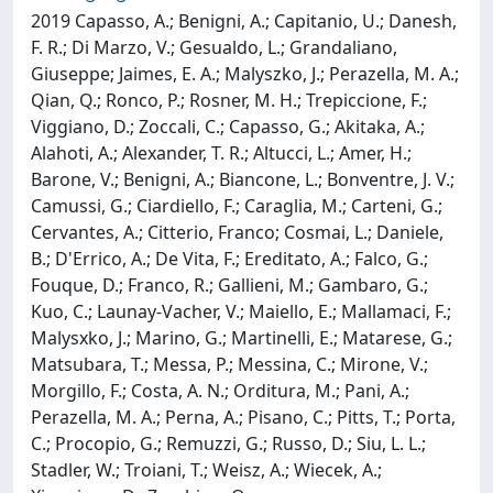
2019 Capasso, A.; Benigni, A.; Capitanio, U.; Danesh,
F. R.; Di Marzo, V.; Gesualdo, L.; Grandaliano,
Giuseppe; Jaimes, E. A.; Malyszko, J.; Perazella, M. A.;
Qian, Q.; Ronco, P.; Rosner, M. H.; Trepiccione, F.;
Viggiano, D.; Zoccali, C.; Capasso, G.; Akitaka, A.;
Alahoti, A.; Alexander, T. R.; Altucci, L.; Amer, H.;
Barone, V.; Benigni, A.; Biancone, L.; Bonventre, J. V.;
Camussi, G.; Ciardiello, F.; Caraglia, M.; Carteni, G.;
Cervantes, A.; Citterio, Franco; Cosmai, L.; Daniele,
B.; D'Errico, A.; De Vita, F.; Ereditato, A.; Falco, G.;
Fouque, D.; Franco, R.; Gallieni, M.; Gambaro, G.;
Kuo, C.; Launay-Vacher, V.; Maiello, E.; Mallamaci, F.;
Malysxko, J.; Marino, G.; Martinelli, E.; Matarese, G.;
Matsubara, T.; Messa, P.; Messina, C.; Mirone, V.;
Morgillo, F.; Costa, A. N.; Orditura, M.; Pani, A.;
Perazella, M. A.; Perna, A.; Pisano, C.; Pitts, T.; Porta,
C.; Procopio, G.; Remuzzi, G.; Russo, D.; Siu, L. L.;
Stadler, W.; Troiani, T.; Weisz, A.; Wiecek, A.;