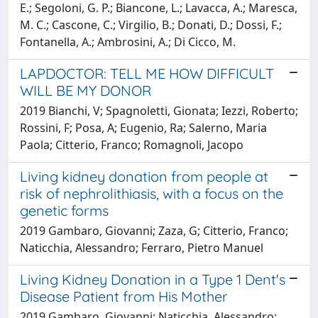
E.; Segoloni, G. P.; Biancone, L.; Lavacca, A.; Maresca,
M. C.; Cascone, C.; Virgilio, B.; Donati, D.; Dossi, F.;
Fontanella, A.; Ambrosini, A.; Di Cicco, M.
LAPDOCTOR: TELL ME HOW DIFFICULT
WILL BE MY DONOR
2019 Bianchi, V; Spagnoletti, Gionata; Iezzi, Roberto;
Rossini, F; Posa, A; Eugenio, Ra; Salerno, Maria
Paola; Citterio, Franco; Romagnoli, Jacopo
Living kidney donation from people at
risk of nephrolithiasis, with a focus on the
genetic forms
2019 Gambaro, Giovanni; Zaza, G; Citterio, Franco;
Naticchia, Alessandro; Ferraro, Pietro Manuel
Living Kidney Donation in a Type 1 Dent's
Disease Patient from His Mother
2019 Gambaro, Giovanni; Naticchia, Alessandro;