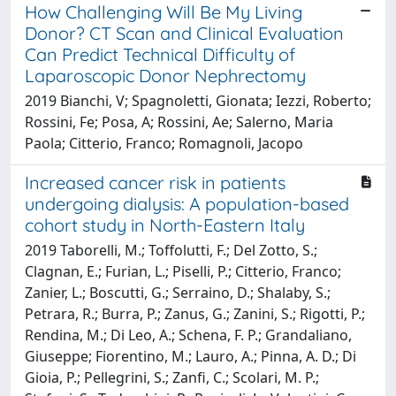
How Challenging Will Be My Living
Donor? CT Scan and Clinical Evaluation
Can Predict Technical Difficulty of
Laparoscopic Donor Nephrectomy
2019 Bianchi, V; Spagnoletti, Gionata; Iezzi, Roberto;
Rossini, Fe; Posa, A; Rossini, Ae; Salerno, Maria
Paola; Citterio, Franco; Romagnoli, Jacopo
Increased cancer risk in patients
undergoing dialysis: A population-based
cohort study in North-Eastern Italy
2019 Taborelli, M.; Toffolutti, F.; Del Zotto, S.;
Clagnan, E.; Furian, L.; Piselli, P.; Citterio, Franco;
Zanier, L.; Boscutti, G.; Serraino, D.; Shalaby, S.;
Petrara, R.; Burra, P.; Zanus, G.; Zanini, S.; Rigotti, P.;
Rendina, M.; Di Leo, A.; Schena, F. P.; Grandaliano,
Giuseppe; Fiorentino, M.; Lauro, A.; Pinna, A. D.; Di
Gioia, P.; Pellegrini, S.; Zanfi, C.; Scolari, M. P.;