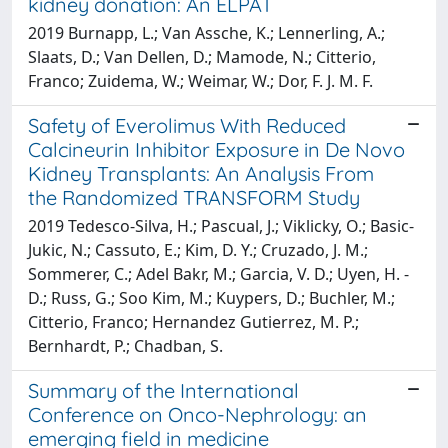
kidney donation: An ELPAT
2019 Burnapp, L.; Van Assche, K.; Lennerling, A.;
Slaats, D.; Van Dellen, D.; Mamode, N.; Citterio,
Franco; Zuidema, W.; Weimar, W.; Dor, F. J. M. F.
Safety of Everolimus With Reduced
Calcineurin Inhibitor Exposure in De Novo
Kidney Transplants: An Analysis From
the Randomized TRANSFORM Study
2019 Tedesco-Silva, H.; Pascual, J.; Viklicky, O.; Basic-
Jukic, N.; Cassuto, E.; Kim, D. Y.; Cruzado, J. M.;
Sommerer, C.; Adel Bakr, M.; Garcia, V. D.; Uyen, H. -
D.; Russ, G.; Soo Kim, M.; Kuypers, D.; Buchler, M.;
Citterio, Franco; Hernandez Gutierrez, M. P.;
Bernhardt, P.; Chadban, S.
Summary of the International
Conference on Onco-Nephrology: an
emerging field in medicine