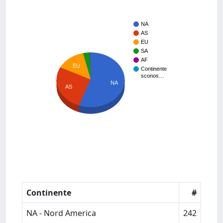
NA
AS
EU
SA
AF
EU
Continente
sconos…
NA
AS
Continente
#
NA - Nord America
242