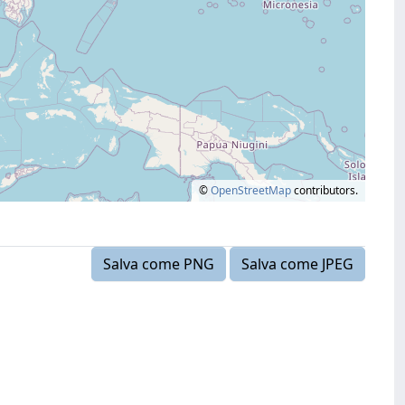
©
OpenStreetMap
contributors.
Salva come PNG
Salva come JPEG