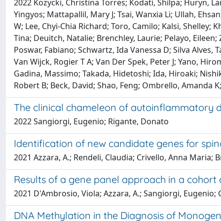
2022 Kozycki, Christina Torres; Kodati, Shilpa; Huryn,
Yingyos; Mattapallil, Mary J; Tsai, Wanxia Li; Ullah, Ehs
W; Lee, Chyi-Chia Richard; Toro, Camilo; Kalsi, Shelley
Tina; Deuitch, Natalie; Brenchley, Laurie; Pelayo, Eileen;
Poswar, Fabiano; Schwartz, Ida Vanessa D; Silva Alves, 
Van Wijck, Rogier T A; Van Der Spek, Peter J; Yano, Hir
Gadina, Massimo; Takada, Hidetoshi; Ida, Hiroaki; Nishik
Robert B; Beck, David; Shao, Feng; Ombrello, Amanda K; 
The clinical chameleon of autoinflammatory di
2022 Sangiorgi, Eugenio; Rigante, Donato
Identification of new candidate genes for sp
2021 Azzara, A.; Rendeli, Claudia; Crivello, Anna Maria; Br
Results of a gene panel approach in a cohort o
2021 D'Ambrosio, Viola; Azzara, A.; Sangiorgi, Eugenio; 
DNA Methylation in the Diagnosis of Monogeni