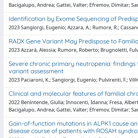
Bacigalupo, Andrea; Gattei, Valter; Efremov, Dimitar; Sa
Identification by Exome Sequencing of Predis
2023 Sangiorgi, Eugenio; Azzara, A.; Rumore, R.; Cassano, I
RADX Gene Variant May Predispose to Famili
2023 Azzarà, Alessia; Rumore, Roberto; Brugnoletti, Fulvia
Severe chronic primary neutropenia: findings
variant assessment
2023 Paciaroni, K.; Sangiorgi, Eugenio; Pulvirenti, F.; Villiv
Clinical and molecular features of familial ch
2022 Benintende, Giulia; Innocenti, Idanna; Fresa, Albe
Bacigalupo, Andrea; Gattei, Valter; Efremov, Dimitar; Sa
Gain-of-function mutations in ALPK1 cause an
disease course of patients with ROSAH syndr