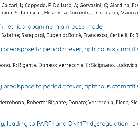
; Calzari, L; Coppedè, F; De Luca, A; Gervasini, C; Giardina, E;
ano, S; Tabolacci, Elisabetta; Torrente, I; Genuardi, Maurizio
 of methiopropamine in a mouse model
, Sabrine; Sangiorgi, Eugenio; Botrè, Francesco; Cerbelli, B; 
predispose to periodic fever, aphthous stomatitis
bono, R; Rigante, Donato; Verrecchia, E; Sicignano, Ludovico
predispose to periodic fever, aphthous stomatitis
 Pietrobono, Roberta; Rigante, Donato; Verrecchia, Elena; Si
y, leading to PARP1 and DNMT1 dysregulation, i