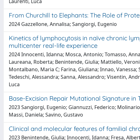
Laurenti, Luca
From Churchill to Elephants: The Role of Prot
2024 Gazzellone, Annalisa; Sangiorgi, Eugenio
Kinetics of lymphocytosis in naïve chronic lym
multicenter real-life experience
2024 Innocenti, Idanna; Mosca, Antonio; Tomasso, Annamar
Laureana, Roberta; Benintende, Giulia; Mattiello, Veronic
Montalbano, Maria C; Farina, Giuliana; Innao, Vanessa; Sti
Tedeschi, Alessandra; Sanna, Alessandro; Visentin, Andre
Luca
Base-Excision Repair Mutational Signature in
2023 Sangiorgi, Eugenio; Giannuzzi, Federico; Molinario, 
Massi, Daniela; Savino, Gustavo
Clinical and molecular features of familial ch
2023 Benintende, Giulia; Innocenti, Idanna; Fresa, Albe