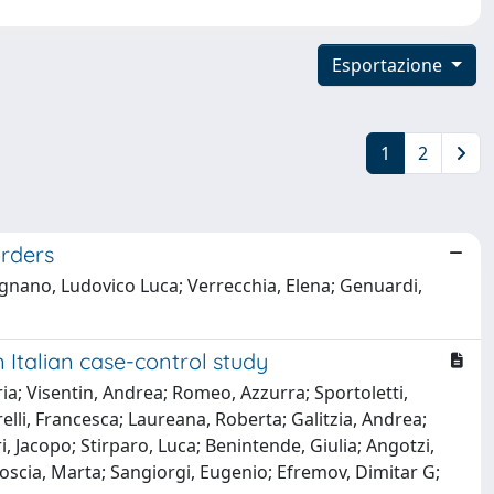
Esportazione
1
2
orders
icignano, Ludovico Luca; Verrecchia, Elena; Genuardi,
 Italian case-control study
ia; Visentin, Andrea; Romeo, Azzurra; Sportoletti,
li, Francesca; Laureana, Roberta; Galitzia, Andrea;
i, Jacopo; Stirparo, Luca; Benintende, Giulia; Angotzi,
Coscia, Marta; Sangiorgi, Eugenio; Efremov, Dimitar G;