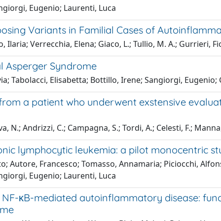
ngiorgi, Eugenio; Laurenti, Luca
posing Variants in Familial Cases of Autoinflamm
laria; Verrecchia, Elena; Giaco, L.; Tullio, M. A.; Gurrieri, F
al Asperger Syndrome
; Tabolacci, Elisabetta; Bottillo, Irene; Sangiorgi, Eugenio; G
 from a patient who underwent exstensive evalua
a, N.; Andrizzi, C.; Campagna, S.; Tordi, A.; Celesti, F.; Manna, R
ronic lymphocytic leukemia: a pilot monocentric s
rto; Autore, Francesco; Tomasso, Annamaria; Piciocchi, Alfon
ngiorgi, Eugenio; Laurenti, Luca
 NF-κB-mediated autoinflammatory disease: funct
ome