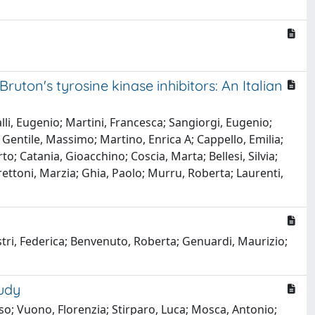
uton's tyrosine kinase inhibitors: An Italian
li, Eugenio; Martini, Francesca; Sangiorgi, Eugenio;
 Gentile, Massimo; Martino, Enrica A; Cappello, Emilia;
to; Catania, Gioacchino; Coscia, Marta; Bellesi, Silvia;
rettoni, Marzia; Ghia, Paolo; Murru, Roberta; Laurenti,
astri, Federica; Benvenuto, Roberta; Genuardi, Maurizio;
tudy
so; Vuono, Florenzia; Stirparo, Luca; Mosca, Antonio;