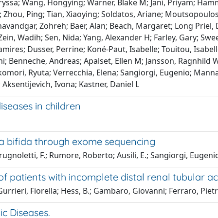
 Laryssa; Wang, Hongying; Warner, Blake M; Jani, Priyam; Ha
an; Zhou, Ping; Tian, Xiaoying; Soldatos, Ariane; Moutsopoul
; Khavandgar, Zohreh; Baer, Alan; Beach, Margaret; Long Prie
 Zein, Wadih; Sen, Nida; Yang, Alexander H; Farley, Gary; Swee
Tamires; Dusser, Perrine; Koné-Paut, Isabelle; Touitou, Isab
omi; Benneche, Andreas; Apalset, Ellen M; Jansson, Ragnhild 
omori, Ryuta; Verrecchia, Elena; Sangiorgi, Eugenio; Manna,
Aksentijevich, Ivona; Kastner, Daniel L
seases in children
ina bifida through exome sequencing
ugnoletti, F.; Rumore, Roberto; Ausili, E.; Sangiorgi, Eugenio;
f patients with incomplete distal renal tubular ac
Gurrieri, Fiorella; Hess, B.; Gambaro, Giovanni; Ferraro, Pie
c Diseases.