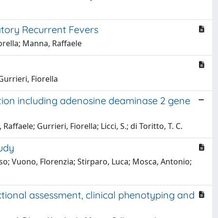
atory Recurrent Fevers
iorella; Manna, Raffaele
urrieri, Fiorella
tion including adenosine deaminase 2 gene
affaele; Gurrieri, Fiorella; Licci, S.; di Toritto, T. C.
tudy
so; Vuono, Florenzia; Stirparo, Luca; Mosca, Antonio;
ional assessment, clinical phenotyping and