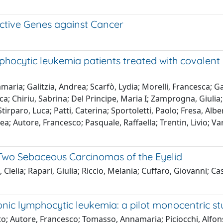
ective Genes against Cancer
phocytic leukemia patients treated with covalent Br
ia; Galitzia, Andrea; Scarfò, Lydia; Morelli, Francesca; Gal
a; Chiriu, Sabrina; Del Principe, Maria I; Zamprogna, Giulia;
rparo, Luca; Patti, Caterina; Sportoletti, Paolo; Fresa, Alber
a; Autore, Francesco; Pasquale, Raffaella; Trentin, Livio; Va
 Two Sebaceous Carcinomas of the Eyelid
Clelia; Rapari, Giulia; Riccio, Melania; Cuffaro, Giovanni; C
ronic lymphocytic leukemia: a pilot monocentric s
rto; Autore, Francesco; Tomasso, Annamaria; Piciocchi, Alfon