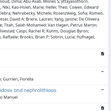
mmoud, Dima; Abu-Asab, Mones S; Jittayasothorn,
os, Niki; Kao-Hsieh, Marie; Heller, Theo; Cowen, Edward
l, Debra; Nehrebecky, Michele; Rosenzweig, Sofia; Romeo,
tser, David A; Briere, Lauren; Yang, Janine; De Oliveira
elle; Titah, Salah Mohamed; Van Hagen, Petrus Martin;
Wivestad; Caspi, Rachel R; Kuhns, Douglas Byron;
 Raffaele; Brooks, Brian P; Sobrin, Lucia; Hufnagel,
 Gurrieri, Fiorella
idosis and nephrolithiasis
tro Manuel