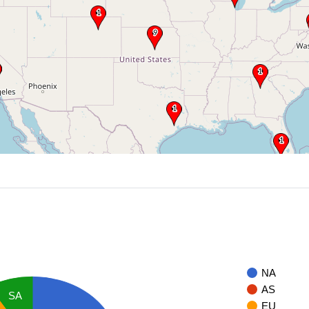
NA
AS
SA
EU