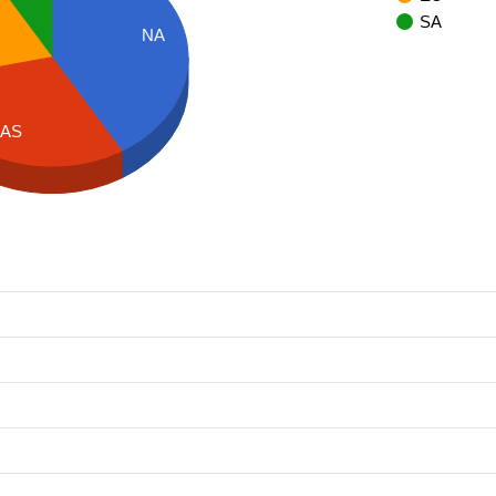
SA
NA
AS