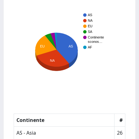
AS
NA
EU
SA
Continente
sconos…
AS
EU
AF
NA
Continente
#
AS - Asia
26