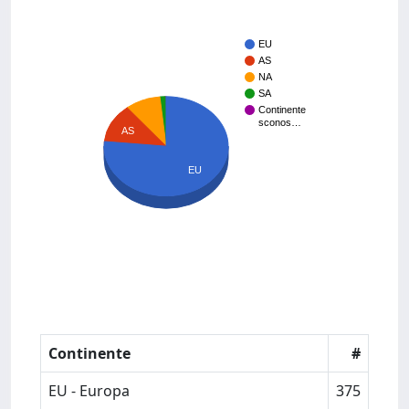
EU
AS
NA
SA
Continente
sconos…
AS
EU
Continente
#
EU - Europa
375