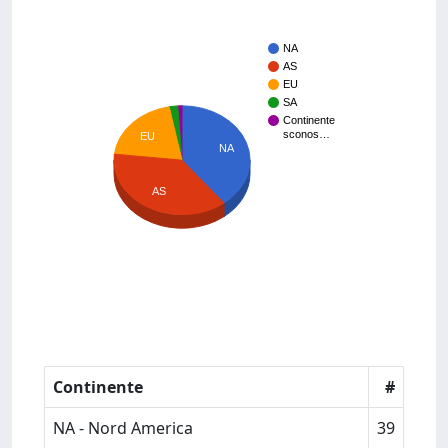
NA
AS
EU
SA
Continente
sconos…
EU
NA
AS
Continente
#
NA - Nord America
39