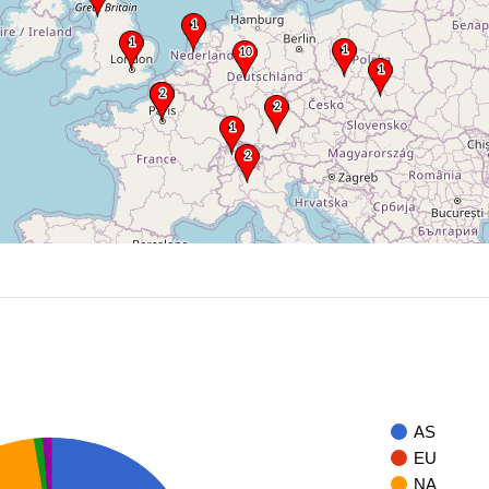
AS
EU
NA