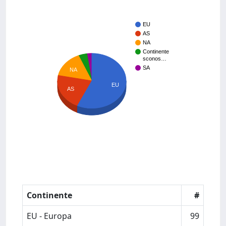
EU
AS
NA
Continente
sconos…
SA
NA
EU
AS
Continente
#
EU - Europa
99