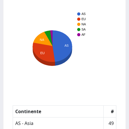
AS
EU
NA
SA
AF
NA
AS
EU
Continente
#
AS - Asia
49