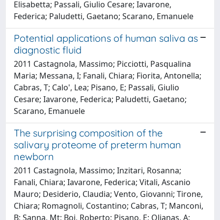
Elisabetta; Passali, Giulio Cesare; Iavarone,
Federica; Paludetti, Gaetano; Scarano, Emanuele
Potential applications of human saliva as
diagnostic fluid
2011 Castagnola, Massimo; Picciotti, Pasqualina
Maria; Messana, I; Fanali, Chiara; Fiorita, Antonella;
Cabras, T; Calo', Lea; Pisano, E; Passali, Giulio
Cesare; Iavarone, Federica; Paludetti, Gaetano;
Scarano, Emanuele
The surprising composition of the
salivary proteome of preterm human
newborn
2011 Castagnola, Massimo; Inzitari, Rosanna;
Fanali, Chiara; Iavarone, Federica; Vitali, Ascanio
Mauro; Desiderio, Claudia; Vento, Giovanni; Tirone,
Chiara; Romagnoli, Costantino; Cabras, T; Manconi,
B; Sanna, Mt; Boi, Roberto; Pisano, E; Olianas, A;