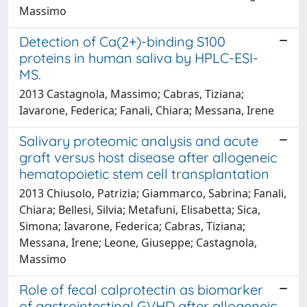
Massimo
Detection of Ca(2+)-binding S100
proteins in human saliva by HPLC-ESI-
MS.
2013 Castagnola, Massimo; Cabras, Tiziana;
Iavarone, Federica; Fanali, Chiara; Messana, Irene
Salivary proteomic analysis and acute
graft versus host disease after allogeneic
hematopoietic stem cell transplantation
2013 Chiusolo, Patrizia; Giammarco, Sabrina; Fanali,
Chiara; Bellesi, Silvia; Metafuni, Elisabetta; Sica,
Simona; Iavarone, Federica; Cabras, Tiziana;
Messana, Irene; Leone, Giuseppe; Castagnola,
Massimo
Role of fecal calprotectin as biomarker
of gastrointestinal GVHD after allogeneic