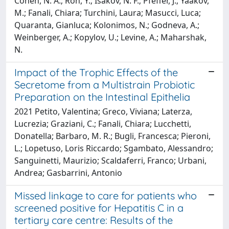
Cohen, N. A.; Ron, Y.; Isakov, N. F.; Pfeffer, J.; Yaakov,
M.; Fanali, Chiara; Turchini, Laura; Masucci, Luca;
Quaranta, Gianluca; Kolonimos, N.; Godneva, A.;
Weinberger, A.; Kopylov, U.; Levine, A.; Maharshak,
N.
Impact of the Trophic Effects of the
Secretome from a Multistrain Probiotic
Preparation on the Intestinal Epithelia
2021 Petito, Valentina; Greco, Viviana; Laterza,
Lucrezia; Graziani, C.; Fanali, Chiara; Lucchetti,
Donatella; Barbaro, M. R.; Bugli, Francesca; Pieroni,
L.; Lopetuso, Loris Riccardo; Sgambato, Alessandro;
Sanguinetti, Maurizio; Scaldaferri, Franco; Urbani,
Andrea; Gasbarrini, Antonio
Missed linkage to care for patients who
screened positive for Hepatitis C in a
tertiary care centre: Results of the