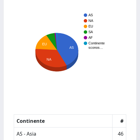
AS
NA
EU
SA
AF
Continente
EU
AS
sconos…
NA
Continente
#
AS - Asia
46