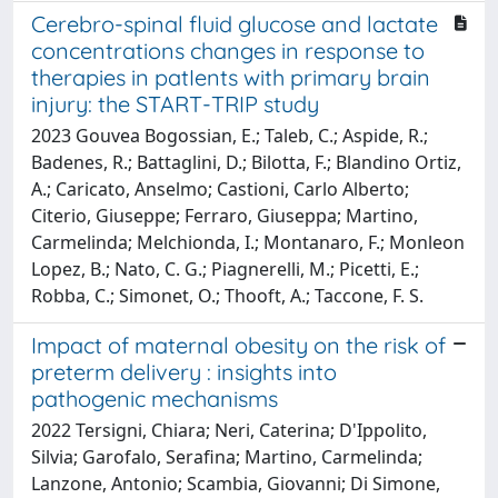
Cerebro-spinal fluid glucose and lactate
concentrations changes in response to
therapies in patIents with primary brain
injury: the START-TRIP study
2023 Gouvea Bogossian, E.; Taleb, C.; Aspide, R.;
Badenes, R.; Battaglini, D.; Bilotta, F.; Blandino Ortiz,
A.; Caricato, Anselmo; Castioni, Carlo Alberto;
Citerio, Giuseppe; Ferraro, Giuseppa; Martino,
Carmelinda; Melchionda, I.; Montanaro, F.; Monleon
Lopez, B.; Nato, C. G.; Piagnerelli, M.; Picetti, E.;
Robba, C.; Simonet, O.; Thooft, A.; Taccone, F. S.
Impact of maternal obesity on the risk of
preterm delivery : insights into
pathogenic mechanisms
2022 Tersigni, Chiara; Neri, Caterina; D'Ippolito,
Silvia; Garofalo, Serafina; Martino, Carmelinda;
Lanzone, Antonio; Scambia, Giovanni; Di Simone,