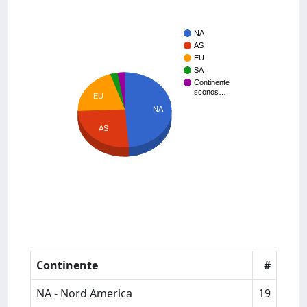
NA
AS
EU
SA
Continente
sconos…
EU
NA
AS
Continente
#
NA - Nord America
19