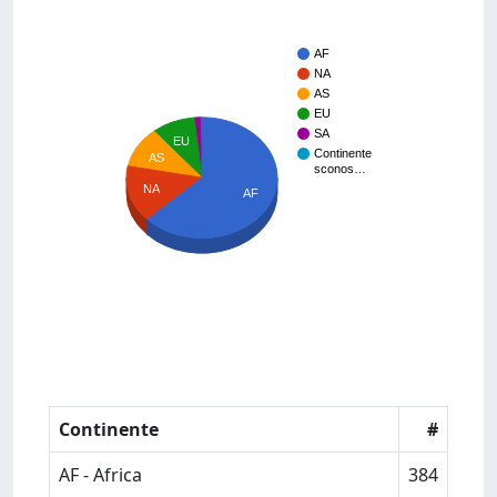
AF
NA
AS
EU
SA
EU
Continente
AS
sconos…
NA
AF
Continente
#
AF - Africa
384