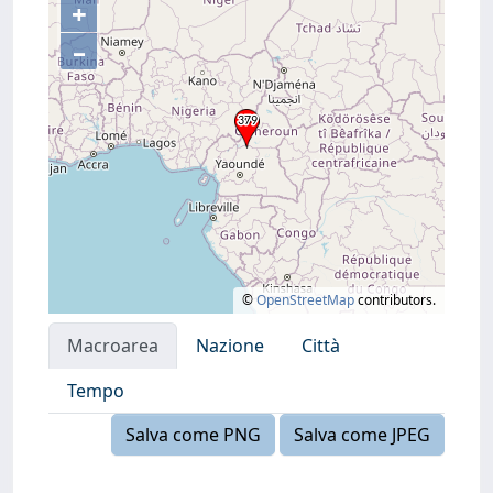
+
–
©
OpenStreetMap
contributors.
Macroarea
Nazione
Città
Tempo
Salva come PNG
Salva come JPEG