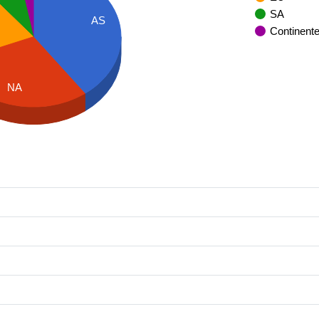
SA
AS
Continent
NA