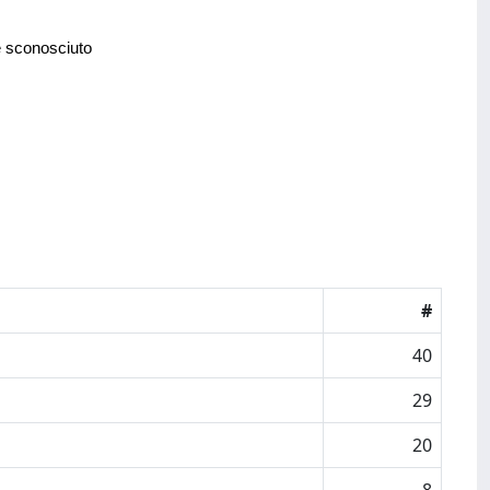
e sconosciuto
#
40
29
20