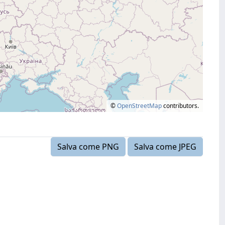
©
OpenStreetMap
contributors.
Salva come PNG
Salva come JPEG