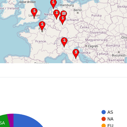
AS
NA
SA
EU