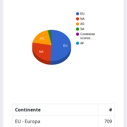
EU
NA
AS
SA
Continente
sconos…
AS
AF
EU
NA
Continente
#
EU - Europa
709