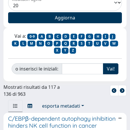
Vai a:
0-9
A
B
C
D
E
F
G
H
I
J
K
L
M
N
O
P
Q
R
S
T
U
V
W
X
Y
Z
o inserisci le iniziali:
Mostrati risultati da 117 a
136 di 963
esporta metadati
C/EBPβ-dependent autophagy inhibition
hinders NK cell function in cancer