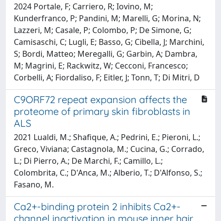
2024 Portale, F; Carriero, R; Iovino, M;
Kunderfranco, P; Pandini, M; Marelli, G; Morina, N;
Lazzeri, M; Casale, P; Colombo, P; De Simone, G;
Camisaschi, C; Lugli, E; Basso, G; Cibella, J; Marchini,
S; Bordi, Matteo; Meregalli, G; Garbin, A; Dambra,
M; Magrini, E; Rackwitz, W; Cecconi, Francesco;
Corbelli, A; Fiordaliso, F; Eitler, J; Tonn, T; Di Mitri, D
C9ORF72 repeat expansion affects the
proteome of primary skin fibroblasts in
ALS
2021 Lualdi, M.; Shafique, A.; Pedrini, E.; Pieroni, L.;
Greco, Viviana; Castagnola, M.; Cucina, G.; Corrado,
L.; Di Pierro, A.; De Marchi, F.; Camillo, L.;
Colombrita, C.; D'Anca, M.; Alberio, T.; D'Alfonso, S.;
Fasano, M.
Ca2+-binding protein 2 inhibits Ca2+-
channel inactivation in mouse inner hair