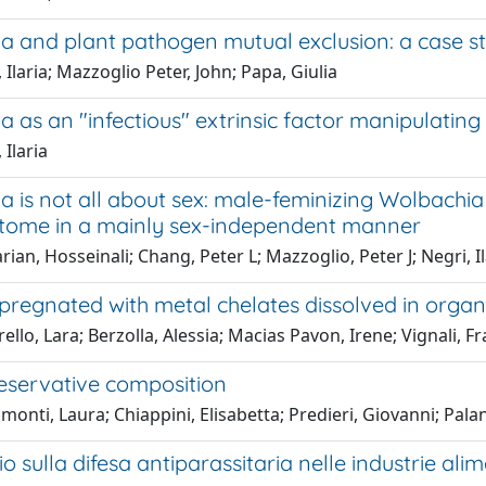
a and plant pathogen mutual exclusion: a case s
 Ilaria; Mazzoglio Peter, John; Papa, Giulia
 as an "infectious" extrinsic factor manipulating
 Ilaria
 is not all about sex: male-feminizing Wolbachia 
ptome in a mainly sex-independent manner
ian, Hosseinali; Chang, Peter L; Mazzoglio, Peter J; Negri, Il
regnated with metal chelates dissolved in organi
ello, Lara; Berzolla, Alessia; Macias Pavon, Irene; Vignali, F
servative composition
onti, Laura; Chiappini, Elisabetta; Predieri, Giovanni; Palant
o sulla difesa antiparassitaria nelle industrie alim