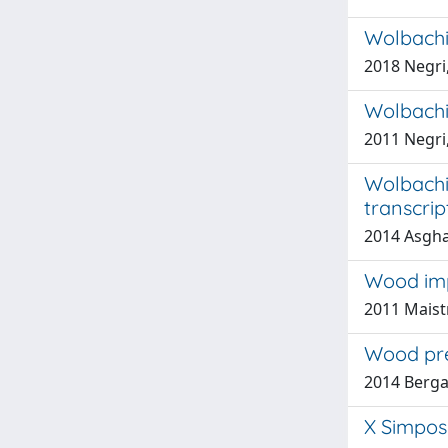
Wolbachi
2018 Negri,
Wolbachia
2011 Negri,
Wolbachia
transcri
2014 Asghar
Wood imp
2011 Maistr
Wood pre
2014 Bergam
X Simposi