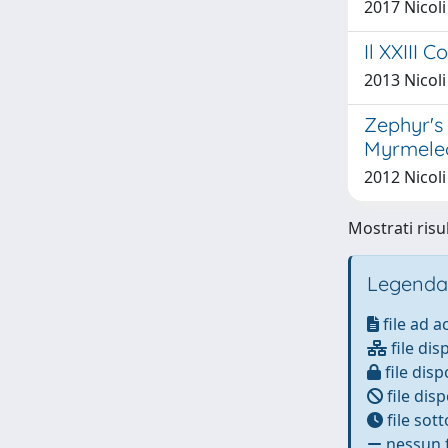
2017 Nicoli
Il XXIII 
2013 Nicoli
Zephyr's 
Myrmeleo
2012 Nicoli
Mostrati risu
Legenda
file ad 
file dis
file disp
file disp
file sot
nessun f