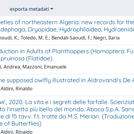
esporta metadati
tles of northeastern Algeria: new records for th
Adephaga, Dryopidae, Hydrophiloidea, Hydraenid
di, K.; Toledo, M. E.; Bendali-Saoudi, F.; Negri, Ilaria
uction in Adults of Planthoppers (Homoptera: Ful
pruinosa (Flatidae)
i, Andrea; Mazzoni, Emanuele
he supposed owlfly illustrated in Aldrovandi's De 
 Aldini, Rinaldo
., 2020. La vita e i segreti delle farfalle. Scienzia
o l'insetto più bello del mondo. Aboca S.p.A. Sanse
 di 15 tavv. f.t. tratte da M.S. Merian. (Traduzione 
of Butterflies)
 Aldini, Rinaldo