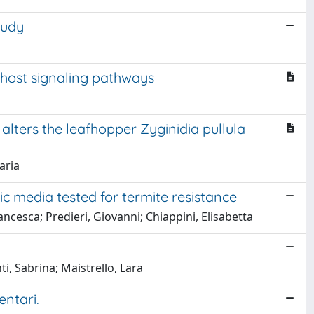
tudy
 host signaling pathways
alters the leafhopper Zyginidia pullula
aria
c media tested for termite resistance
rancesca; Predieri, Giovanni; Chiappini, Elisabetta
i, Sabrina; Maistrello, Lara
entari.