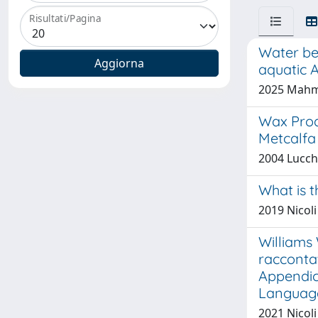
Risultati/Pagina
Water bee
aquatic 
2025 Mahmou
Wax Prod
Metcalfa 
2004 Lucch
What is t
2019 Nicoli
Williams W
raccontat
Appendice
Language 
2021 Nicoli