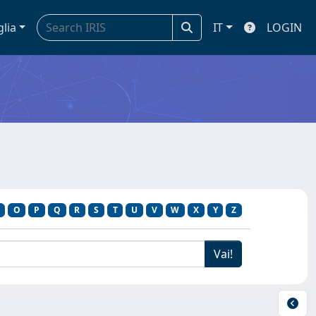
glia
IT
LOGIN
O
P
Q
R
S
T
U
V
W
X
Y
Z