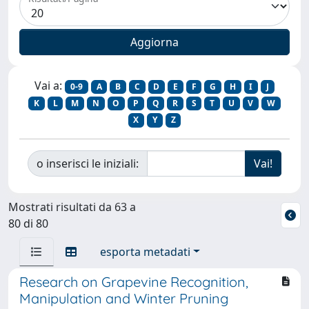
Vai a:
0-9
A
B
C
D
E
F
G
H
I
J
K
L
M
N
O
P
Q
R
S
T
U
V
W
X
Y
Z
o inserisci le iniziali:
Mostrati risultati da 63 a
80 di 80
esporta metadati
Research on Grapevine Recognition,
Manipulation and Winter Pruning