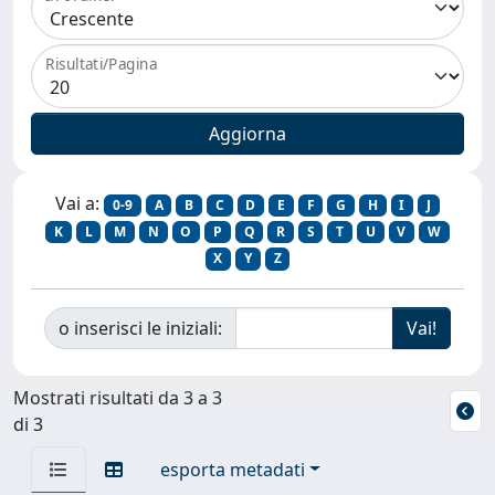
Risultati/Pagina
Vai a:
0-9
A
B
C
D
E
F
G
H
I
J
K
L
M
N
O
P
Q
R
S
T
U
V
W
X
Y
Z
o inserisci le iniziali:
Mostrati risultati da 3 a 3
di 3
esporta metadati